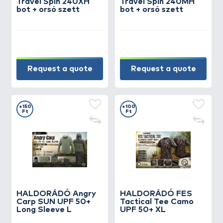
Travel Spin 240XH
Travel Spin 240MH
bot + orsó szett
bot + orsó szett
Request a quote
Request a quote
+150
+100
Ft
Ft
HALDORÁDÓ Angry
HALDORÁDÓ FES
Carp SUN UPF 50+
Tactical Tee Camo
Long Sleeve L
UPF 50+ XL