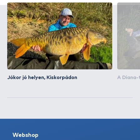
Jókor jó helyen, Kiskorpádon
A Diana-
Webshop