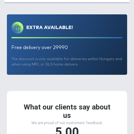
EXTRA AVAILABLE!
Free delivery over 29990
The discount is only available for deliveries within Hungary and
when using MPL or GLS home delivery.