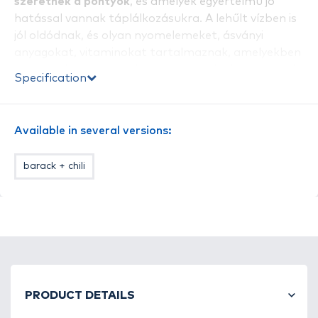
szeretnek a pontyok
, és amelyek egyértelmű jó
hatással vannak táplálkozásukra. A lehűlt vízben is
jól oldódnak, és olyan nyomelemeket, ásványi
anyagokat, vitaminokat tartalmaznak, amelyekben
a pontyok jellemzően hiányt szenvednek, ezért ezek
Specification
zamata számukra kívánatos falatok ígéretét jelzi.
Használható etetőanyagok, vagy stick mixek
ízesítésére, de alkalmas pelletek, magvak, bojlik
Available in several versions:
csalogatóhatásának a fokozására is.
A következő változatokban kapható
: Kukoricatej,
barack + chili
Fokhagyma kivonat,
Csípős paprika kivonat,
Folyékony máj, Halolaj Complex, Szúnyoglárva
kivonat, Fűszeres vörös máj, Mangó kivonat,
Folyékony Sajt, Epres Joghurt, Kiwi, Csípős Barack
és Melasz Tüzes Szilva
PRODUCT DETAILS