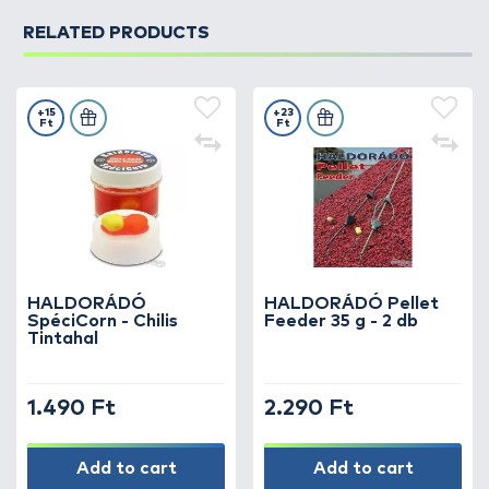
RELATED PRODUCTS
+15
+23
Ft
Ft
HALDORÁDÓ
HALDORÁDÓ Pellet
SpéciCorn - Chilis
Feeder 35 g - 2 db
Tintahal
1.490 Ft
2.290 Ft
Add to cart
Add to cart