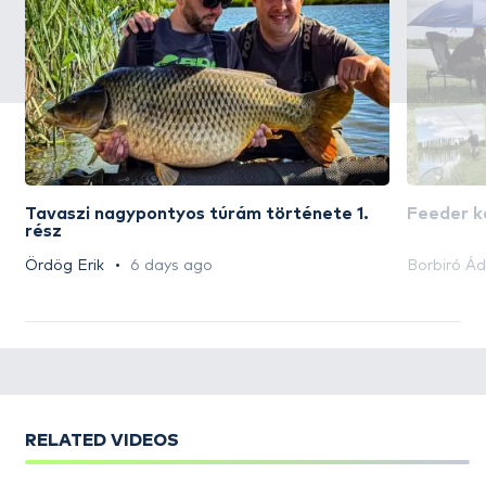
Tavaszi nagypontyos túrám története 1.
Feeder k
rész
Ördög Erik
6 days ago
Borbiró Á
RELATED VIDEOS