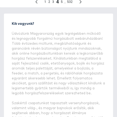
Kik vagyunk?
Üdvözlünk Magyarország egyik legrégebben működő
és legnagyobb forgalmú horgászbolt webáruházában!
Több évtizedes múltunk, megbízhatóságunk és
garanciánk révén biztonságot nyújtunk mindazoknak,
akik online horgászboltunkban keresik a legkorszerűbb
horgász felszereléseket. Kínálatunkban megtalálod a
saját fejlesztésű csalik, etetőanyagok, bojlik és horgász
aromák teljes palettáját, amelyekkel a bojlizás, a
feeder, a match, a pergetés, és rablóhalak horgászata
egyaránt sikeresebb lehet. Emellett folyamatos
akciókat, gyors szállítást és nagy választékot kínálunk a
legismertebb gyártók termékeiből is, így mindig a
legjobb horgászfelszereléseket szerezheted be.
Szakértő csapatunkat tapasztalt versenyhorgászok,
valamint világ-, és magyar bajnokok erősítik, akik
segítenek abban, hogy a horgászat élménye