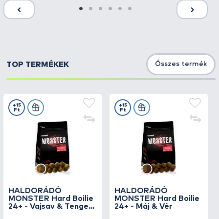
TOP TERMÉKEK
Összes termék
+15
+15
Ft
Ft
HALDORÁDÓ
HALDORÁDÓ
MONSTER Hard Boilie
MONSTER Hard Boilie
24+ - Vajsav & Tengeri
24+ - Máj & Vér
rák