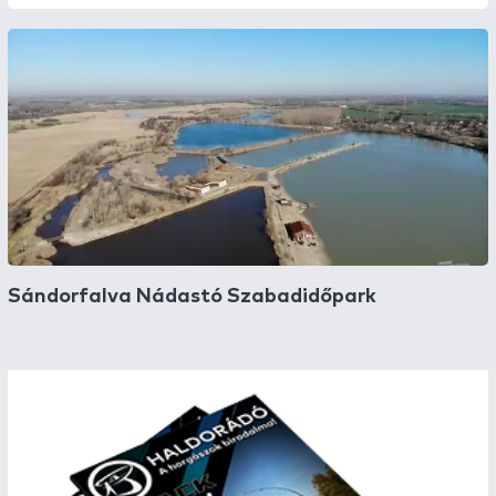
Sándorfalva Nádastó Szabadidőpark