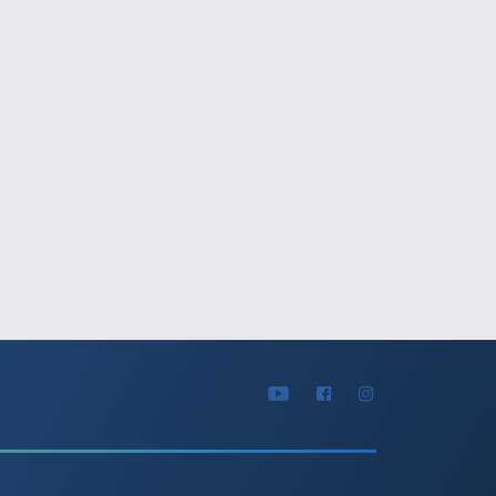
ársak számára rejt nagyszerű
VIDEÓVAL
VIDEÓVAL
ségeket!
tégiai megállapodás a
Tavaszindító
hírű Ecooda vállalattal
tavon
rádó Team
2026-04-22
Döme Gábor
2
fontos mérföldkőhöz érkeztünk:
Március 24., Gábor
giai megállapodást kötöttünk az
tölthettem volna e
vállalattal, a világ egyik vezető,
horgászattal? Ehhe
mkategóriás horgászeszközöket
állandóan változó,
 cégével. Ez már a második olyan „giga
választottam.
” a Kaiwo mellett, amellyel kizárólagos
apodást sikerült kötni! A közös munka
ában zajlik, nézd meg, mit jelent ez!
VIDEÓVAL