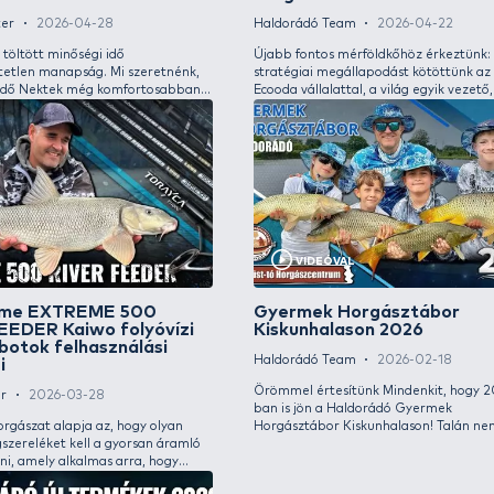
VIDEÓVAL
Bemutatom az új BLACK
Bemu
EDITION nagypontyos
halk
horgászorsókat (14000 LCS és
extr
14000 FD)
Sipos 
Rokolya Péter
2026-05-13
Töreks
A Black Edition család ismét nagyot lépett! A
és funk
nagy sikerű BLACK EDITION BC 10000 orsó
kínála
sikere után nem volt kérdés, hogy szeretnénk
minden
megalkotni e remek orsó nyeletőfékes és
horgás
elsőfékes távdobó változatát, amelyeket
eszköz
immáron örömmel mutatunk be, hiszen
élmény
MEGÉRKEZTEK! Utóbbival ráadásul az igazán
halakk
extrém távolságok sem elérhetetlenek többé!
számun
merítőf
versen
elsőso