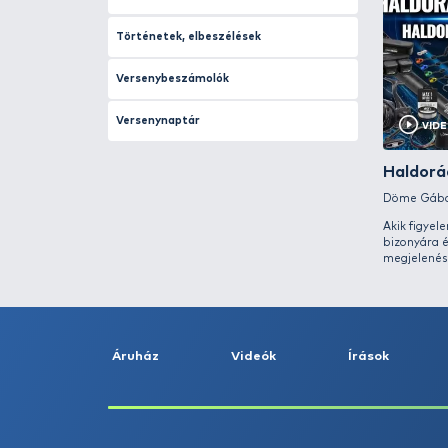
Horgásziskola kezdőknek
Horgásztúrák idegen tájakon
Horgászújság ajánló
Horgászvizsga
Legyező horgászat
Magyarország halai
Nádi pontyozás
Ötletek praktikák