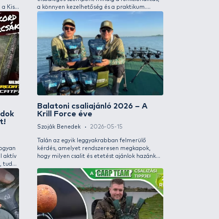
nyességüket és kényelmüket
próbáltam harcsát
ják. 2025-ben egy új,
nadály csalival, v
zdobozokból álló termékcsalád kerül
pontyokra is pecá
omba, melyek tagjai megkönnyítik az
módszerrel.
kkek tárolását és rendszerezését.
rban a pontyhorgászok és a feeder
kát használók számára nyújthatnak
s megoldásokat ezek a boxok, melyek
VIDEÓVAL
VIDEÓVAL
 műanyagból, erős csatokkal készültek
zú élettartam érdekében.
gy balatoni horgásztúrám 1.
Bemutatom az
camping lám
Gábor
2026-06-06
Rokolya Péter
 végén újra körbejártam a Balatont és
A Haldorádó termé
ülönböző helyszínen, számos
elsődleges szempon
rrel horgásztam. Megfordultam a Kis-
a könnyen kezelhe
n és a Balaton ikonikus horgászhelyein.
Igyekszünk a felh
ztam method feeder technikával,
horgászcikkeket és
tam harcsát fogni úszós módszerrel,
amelyek eredmény
csalival, valamint célzottan nagy
szolgálják. 2025-b