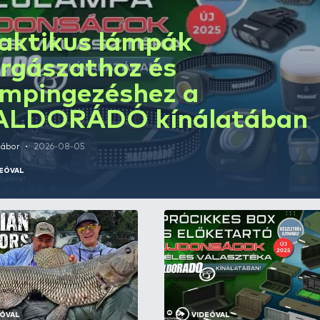
Praktikus lámpák
horgászathoz és
kempingezéshez 
HALDORÁDÓ kín
Sipos Gábor
2026-08-05
VIDEÓVAL