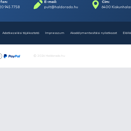
A By Döme EXTREME 500
Gyer
RIVER FEEDER Kaiwo folyóvízi
Kisk
horgászbotok felhasználási
Haldo
területei
Örömme
Sipos Gábor
2026-03-28
ban is
A folyami horgászat alapja az, hogy olyan
Horgás
tömegű végszereléket kell a gyorsan áramló
telik 
vízbe juttatni, amely alkalmas arra, hogy
érdeklő
segítségével stabil csali-felkínálást tudjunk
e lehe
megvalósítani. Hogy ez a tömeg mekkora,
részt 
vagy éppen milyen távolságba kell azt
horgás
bejuttatni, az mindig csak a horgászat helyén
szárma
derül ki. Éppen ezért érdemes felkészülni, és
figyel
olyan botot segítségül hívni, amelyet extrém
megterhelésekre terveztek!
VIDEÓVAL
Haldorádó új termékek 2026