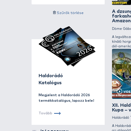
Videót tartalmazó írások:
Videók
Szűrés
Szűrők törlése