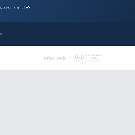
mek Horgásztábor
Versenynapt
unhalason 2026
Sipos Gábor
2
rádó Team
2026-02-18
Elkészült a 2026. 
l értesítünk Mindenkit, hogy 2026-
tervezete. Ez ala
 jön a Haldorádó Gyermek
szabadságok és s
ztábor Kiskunhalason! Talán nem is
nagyon sok jó ver
el úgy nap, hogy ne érkezne hozzánk
évben is. Remélhe
dő levél azzal kapcsolatban, hogy lesz-
időpontjai végleg
tőség valamilyen Haldorádó táborban
változás következ
venni. E megkeresések többnyire lelkes
legrövidebb időn be
zpalántáktól vagy épp szüleiktől
tervezés, készülőd
znak, ezért ezt az írásunkat az ő
mükbe ajánljuk!