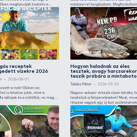
bizonyossággal mondhatom, hogy ami egy
eredmé
ilyen, bármennyire is megtervezett és
szolgál
biztonságosnak tűnő horgásztúrán
horgás
bekövetkezhet, az be is fog következni! Ez
forgal
nem feltétlenül azt jelenti, hogy valami nagy
apróci
bajra kell felkészülni, sokkal inkább jelenti azt,
Elsőso
hogy soha nem tudhatod, mi bukkan fel a
techni
mélységből. Hihetetlenül izgalmas egy ilyen
ötlete
VIDEÓVAL
helyen a horgászat, ez az igazi vadvízi
kemény
horgászat! Nem csoda, hogy mindig
a hoss
visszavágyom ide!
XII. Haldorádó Junior Feeder
A na
Kupa – versenykiírás
rész
Haldorádó Team
2026-06-08
Döme 
A Haldorádó mindig is nagy figyelmet szentelt
Tavasz
az utánpótlás-nevelésre és arra, hogy a
több k
gyerekek időben megtanulják tisztelni a
módsze
természetet és a halakat. Ennek újabb
Balato
mérföldköve volt a 2015-ben útjára indított
Horgás
Haldorádó Junior Feeder Kupa. Ez a remek
próbál
versenysorozat immáron a 12. állomásához
nadály 