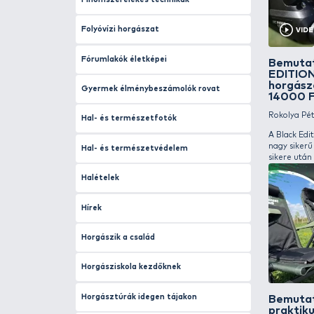
Amurhorgászat
Angol-magyar horgászszótár
Bojlis horgászat
Busahorgászat
Cralusso
Csalik
Élővizek biológiai rehabilitációja
Fenekező horgászat
Finomszerelékes technikák