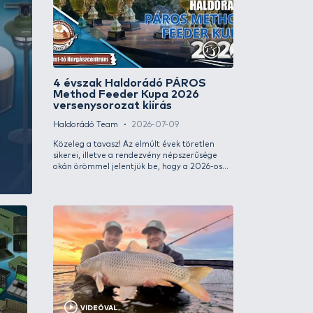
4 évszak Ha
a
Method Feed
versenysoroz
álatában
Haldorádó Team
Közeleg a tavasz! 
sikerei, illetve a
okán örömmel jele
év sem telik el az 