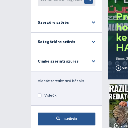
Név/leírás szűrés
Szűrés
Szerzőre szűrés
Kategóriára szűrés
Címke szerinti szűrés