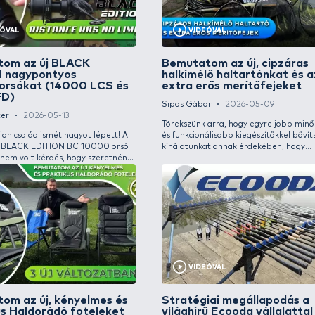
érkezett, hisz idén is megrendezésre kerül a
pontyo
kimondottan fiataloknak szánt
módsze
megmérettetés. Nyolc éve már saját tavunk,
az Ezüst-tó Horgászcentrum adott otthont a
rendezvénynek, ami idén sem lesz másként, a
VIDEÓVAL
dél-alföldi régió egyik legjobban halasított
horgászvizén tehetik próbára magukat, akik
eljönnek az XII. Haldorádó Junior Feeder
Nyári fogós receptek
Hogy
Kupára!
felmelegedett vizekre 2026
tesz
tesz
Sipos Gábor
2026-06-01
Takács
Végre, elérkezett a nyár! Ebben az
időszakban hol is lehetne jobb, mint a
Nagyon
vízparton? Az időszak és a vízhőfok, no meg a
tesztel
nyári halak ízlését figyelembe véve készült az
részes
alábbi összeállítás, mely mind a nagy pontyos,
válaszo
mind a feederes horgászoknak tartogat jó
lehetőségeket! Természetesen használati
útmutató videókat és leírókat is tartalmaz a
13 bomba áron beszerezhető összeállítást
felsoroló cikk.