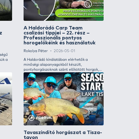
kra is pecáztam behúzós és besétálós
termékcsalád kerü
rrel.
tagjai megkönnyíti
valamint a táboroz
a ponty- és harcs
outdoor programo
VIDEÓVAL
túrázók, kempinge
ezeknek az új, pro
világító eszközökn
an haladnak az éles
Balatoni csal
bemutatom a csalá
tek, avagy harcsarekordok
Krill Force é
Camping akkumulát
ik próbára a mintabotot!
Szoják Benedek
 Péter
2026-05-30
Talán az egyik le
 sokszor érkezik olyan kérdés, hogyan
kérdés, amelyet 
jük a felszereléseket? Most, mivel aktív
hogy milyen csalit
e vagyok egy új bot születésének, tudok
legnagyobb vizére,
lni!
tölt el, hogy menn
álma a Balatonon 
nagyobb öröm, ha
egy picit hozzá tu
ötlettel. Ebben a 
kapcsolatos tapas
összeszedni, és ha