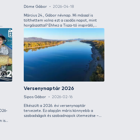
ezzel a néhány sor
megérte! A koráb
VIDEÓVAL
több cikkem is a ba
azonban mivel fol
csalikon és a jót l
tatom az új, cipzáras
A Haldorádó
minden szezon ele
ímélő haltartónkat és az
csalizási tipp
újra „tollat" ragad
a erős merítőfejeket
Professzioná
témával kapcsolat
horogelőkéin
Gábor
2026-05-09
Rokolya Péter
zünk arra, hogy egyre jobb minőségű
cionálisabb kiegészítőkkel bővítsük a
A Haldorádó kínál
tunkat annak érdekében, hogy
minőségi alapanya
ki megtalálhassa a saját módszeréhez,
pontyhorgászoknak
ztechnikájához a megfelelő
melyek kedvező ár
öket. Az eredményes horgászat és
mutatom be részlet
dús vízparti tartózkodás mellett a
ajánlok hozzájuk. 
al való kíméletes bánásmód is fontos
kra. Ennek megfelelően bővített
ej-kínálatunkat és egy olyan innovatív
yszákot fogok most bemutatni, amely
rban a versenyszerűen horgászó