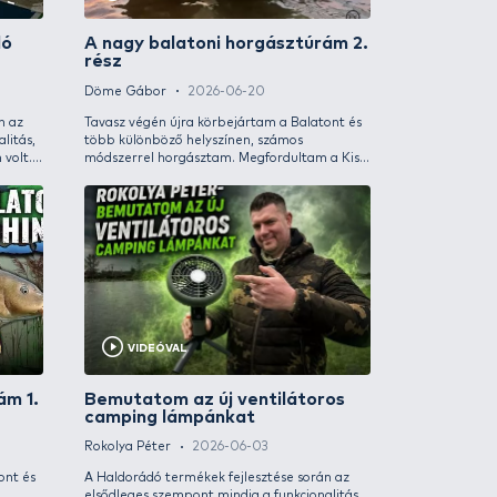
versenysorozatunk 
Ezüst-tó Horgászc
méltó helyszíne a 
természetesen idén
megrendezésre min
versenysorozat le
rendszere kicsit v
érdemes tüzetesen 
VIDEÓVAL
VIDEÓVAL
tatom az ÚJ Haldorádó
A nagy balat
ászdobozokat
rész
Gábor
2026-06-29
Döme Gábor
2
orádó termékek fejlesztése során az
Tavasz végén újra
eges szempont mindig a funkcionalitás,
több különböző he
yen kezelhetőség és a praktikum volt.
módszerrel horgás
zünk felhasználóink számára olyan
Balaton és a Balat
zcikkeket készíteni, amelyek
Horgásztam metho