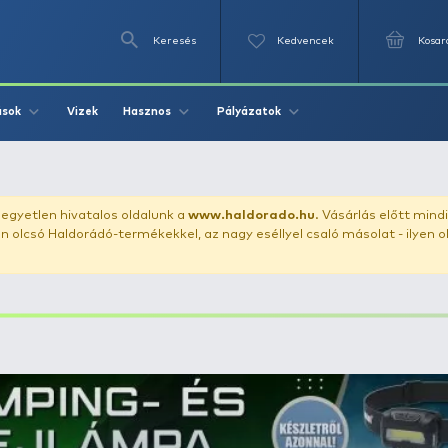
Keresés
Videók
Vizek
Írások
Hasznos
Pályázat
uházunkat!
Az egyetlen hivatalos oldalunk a
www.haldor
ozol feltűnően olcsó Haldorádó-termékekkel, az nagy eséll