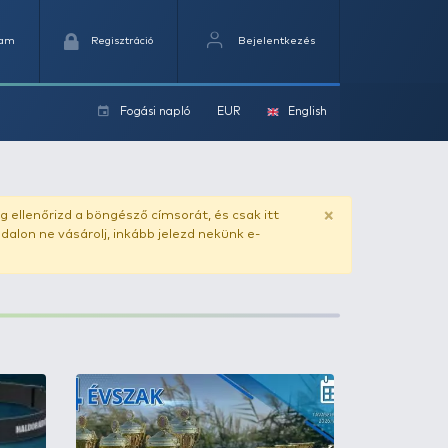
Kedvencek
Kosaram
Regisztráció
Fogási na
ok
ado.hu
. Vásárlás előtt mindig ellenőrizd a böngésző címs
yel csaló másolat - ilyen oldalon ne vásárolj, inkább jel