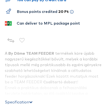
You can pay by credit card
Bonus points credited
20 Ft
Can deliver to MPL package point
A
By Döme TEAM FEEDER
termékek köre újabb
nagyszerű kiegészítőkkel bővült, melyek a korábbi
típusok mellé még praktikusabb és egyéni igényekre
szabható lehetőségeket kínálnak a céltudatos
feeder horgászoknak! Ezek között mutatjuk most
be a TEAM FEEDER
Csalitartó doboz
t!
Ennek a praktikus doboznak a felhasználási
területe határtalan, az élő csaliktól kezdve a
magokig, etetőanyagokon át a pelletig minden
Specification
tárolható benne. A hozzá tartozó tetőnek