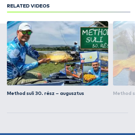
RELATED VIDEOS
Method suli 30. rész – augusztus
Method su