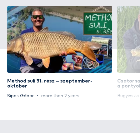
Method suli 31. rész – szeptember-
Csatorna
október
a pontyo
Sipos Gábor
more than 2 years
Bugyinszk