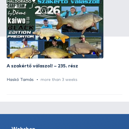
A szakértő válaszol! – 235. rész
Haskó Tamás
more than 3 weeks