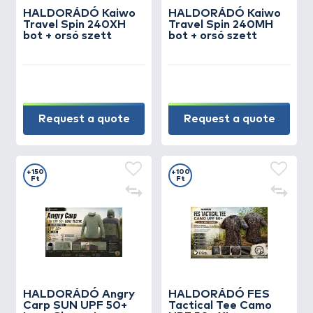
HALDORÁDÓ Kaiwo
HALDORÁDÓ Kaiwo
Travel Spin 240XH
Travel Spin 240MH
bot + orsó szett
bot + orsó szett
Request a quote
Request a quote
+150
+100
Ft
Ft
HALDORÁDÓ Angry
HALDORÁDÓ FES
Carp SUN UPF 50+
Tactical Tee Camo