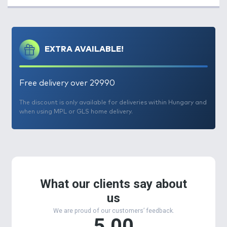
minőségű, etetésre és csalizásra egyaránt alkalmas
bojlik „Long Life”, azaz a hosszú életű változatban.
Ennek köszönhetően nem kell attól tartanunk, hogy
idő előtt szétoldódnak, vagy leáznának a
EXTRA AVAILABLE!
hajszálelőkénkről, illetve a fehérhalak „rohamainak”
is lényegesen jobban ellenállnak. A vízben
folyamatosan áramolnak ki belőlük az
Free delivery over 29990
attraktánsok, nagyon nehezen, vagy egyáltalán
nem veszik fel eközben az iszap szagot és megvárják
The discount is only available for deliveries within Hungary and
a későn érkező termetesebb pontyokat is.
when using MPL or GLS home delivery.
A
LONG LIFE bojlik
2025-től már
nem csak 20 mm,
24 mm és 30 mm-es, hanem 16 mm-es méretben is
elérhetők
. A tavaszi, hideg vízi időszakokban a
kisebb bojlikat javasoljuk, majd ahogy nő a víz
hőfoka és a halak étvágya, úgy növelhető a használt
bojlik mérete is.
Tízféle változatban érhető el a kínálatban.
Ezek a