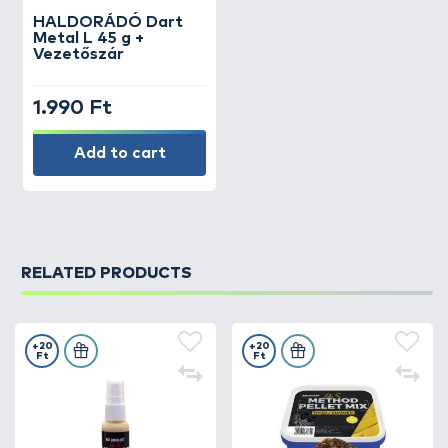
HALDORÁDÓ
Dart
Metal L 45 g +
Vezetőszár
1.990 Ft
Add to cart
RELATED PRODUCTS
+20
+20
Ft
Ft