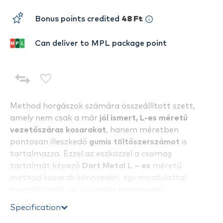
Bonus points credited
48 Ft
Can deliver to MPL package point
Method horgászok számára összeállított szett,
amely nem csak a már
jól ismert, L-es méretű
vezetőszáras kosarakat
, hanem méretben
pontosan illeszkedő
gumis töltőszerszámot
is
tartalmazza. Ezzel az eszközzel a csomag
tartalmát képező
Dart Metal L – es
méretű
method kosarak könnyedén, egy mozdulattal
megtölthetők, az optimális mennyiségű
etetőanyaggal, vagy pellettel.
Specification
Elérhető 35, 45, 55 és 65 grammos változatokban