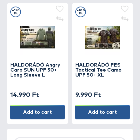
+150
+100
Ft
Ft
HALDORÁDÓ Angry
HALDORÁDÓ FES
Carp SUN UPF 50+
Tactical Tee Camo
Long Sleeve L
UPF 50+ XL
14.990 Ft
9.990 Ft
Add to cart
Add to cart