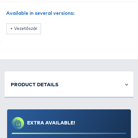
A szett pontos tartalma:
Available in several versions:
- 2 db egyforma, vezetőszárral ellátott method
kosár
+ Vezetőszár
- 1 db töltőszerszám
PRODUCT DETAILS
EXTRA AVAILABLE!