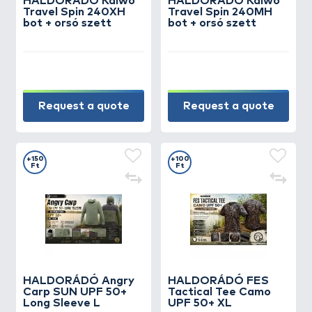
HALDORÁDÓ Kaiwo
HALDORÁDÓ Kaiwo
Travel Spin 240XH
Travel Spin 240MH
bot + orsó szett
bot + orsó szett
Request a quote
Request a quote
+150
+100
Ft
Ft
HALDORÁDÓ Angry
HALDORÁDÓ FES
Carp SUN UPF 50+
Tactical Tee Camo
Long Sleeve L
UPF 50+ XL