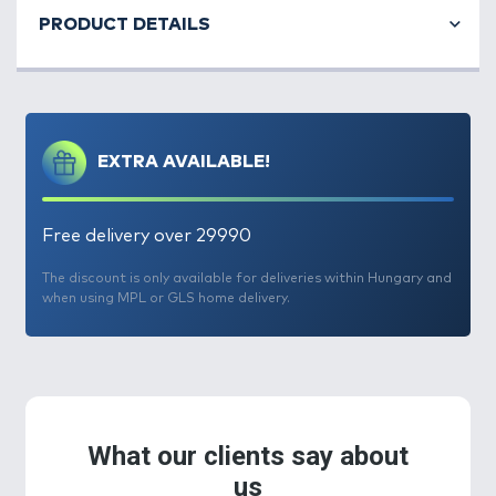
PRODUCT DETAILS
EXTRA AVAILABLE!
Free delivery over 29990
The discount is only available for deliveries within Hungary and
when using MPL or GLS home delivery.