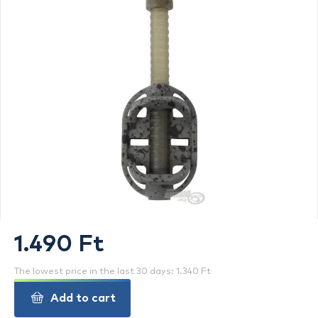
1.490 Ft
The lowest price in the last 30 days: 1.340 Ft
Add to cart