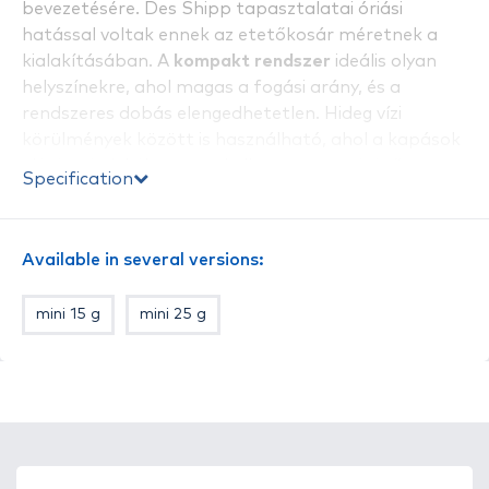
bevezetésére. Des Shipp tapasztalatai óriási
hatással voltak ennek az etetőkosár méretnek a
kialakításában. A
kompakt rendszer
ideális olyan
helyszínekre, ahol magas a fogási arány, és a
rendszeres dobás elengedhetetlen. Hideg vízi
körülmények között is használható, ahol a kapások
elérése érdekében nem kell nagy mennyiségű
Specification
etetőanyagot a vízbe juttatni. További előnye, hogy
kompatibilis a teljes ICS termékcsaláddal
.
Tulajdonságok:
Available in several versions:
- kompakt kialakítás
- kompatibilis az ICS sorozat minden tagjával
mini 15 g
mini 25 g
- pontosan elhelyezett, oldódást segítő lyukak
- csillogásmentes felület
- három népszerű méret