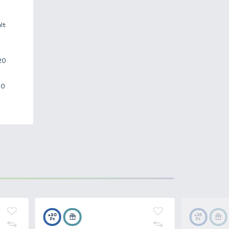
ezzel a felkapókar dobás
ű testben egy
közepes (4,6:1)
redményez. A precíz
 a kiinduló helyzetbe),
emcsak gyors zsinórbehúzást
ással pereg le róla a zsinór. A
edhet a zsinór. Ennek
korlatilag észre sem lehet venni.
sinórvezető görgő
garantáltan
nduló helyzetbe)
tt, sima futást biztosítva