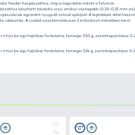
pókarnál blokkolja a rotor elfordulását, megakadályozva 
sát. A csökkentett méretű, kecses, piros és fekete szín
A testben meglapuló
6+1 csapágy
könnyed, sima futást e
hajtókarfordulat alatt megy egyszer fel, majd le vissza
l.
Nagy átmérőjű (69 mm), alumínium távdobó dob
ja n
ésű, távdobó kilépő él
lel gyorsan és sokkal kisebb ellenáll
ga, hogy figyelmetlen használat esetén a dob alá teker
„
gubancgátló keret
” van a tengelyre helyezve, amit gya
kerekített fém zsinórklipsz
található. A
csapágyazott z
teszi azt a helyére.
lábbi elemek változtak a korábbi modellekhez képest:
er, mely 100%-osan por- és cseppálló
ókarfordulat alatt megy egyszer fel, majd le vissza a kii
otor, amely még strapabíróbbá teszi az orsót, kiegyenlíte
réltük
tókar fogantyú