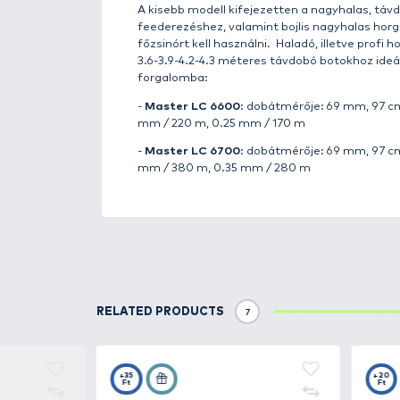
távdobó orsóknál - nyitott felka
közbeni, véletlen visszacsapódá
áttételű szerkezet
található. 
zsinórképért a
szuper lassú (9 
csigatengelyes dobemelés
fele
tesz lehetővé, de az
új fejleszt
peremfutó orsók közös sajátossá
kiküszöbölésére a dob alatt egy 
A dobon természetesen
2 db le
nem csavarja a zsinórt, precízen 
A megújult külső mellett, az a
- Precíziós első gyorsfék rendsz
- Szuper lassú dobemelés (9 hajt
- Megerősített, masszív ház és r
- Megerősített tengely
- Erősített, cső felkapókarra cse
- Nagyméretű, ergonomikus haj