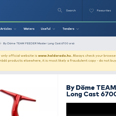
Se
O
Videos
Waters
Articles
Useful
Tend
erfishing reels
By Döme TEAM FEEDER Master Long Cast 6700 o
our store!
Our only official website is
www.haldorado.h
ly cheap Haldorádó products elsewhere, it is most likely a