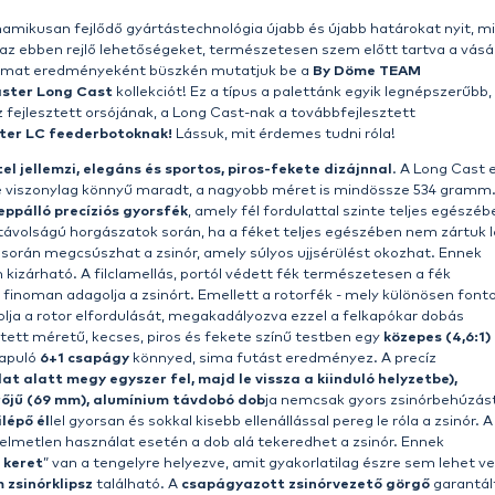
- 
-
m
-
- 
-
-
- 
-
-
- 
-
- 
le
M
A
n
h
fő