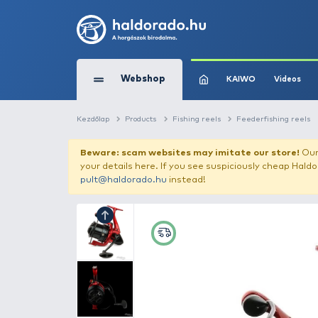
Webshop
KAIW
Kezdőlap
Products
Fishing reels
Feed
Beware: scam websites may imitate 
your details here. If you see suspicious
pult@haldorado.hu
instead!