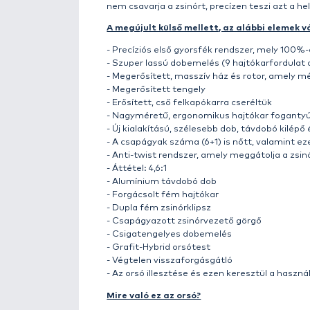
A folyamatos fejlesztőmunka és 
pedig igyekszünk a lehető legjo
igényeket, illetve a korszerű 
FEEDER
orsócsalád egyik legúja
célirányosan a nagy távolságú h
utódja.
Tökéletes társa a TEA
Megjelenését tekintve
letisztul
robosztus felépítésű orsó, mel
Egyik különlegessége a
100%-osa
zárható. Hogy miért van erre sz
ha nem stabilizáltuk, akkor a l
esélye egy gyors mozdulattal te
bármilyen állása mellett hibátla