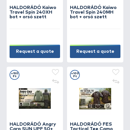
HALDORÁDÓ Kaiwo
HALDORÁDÓ Kaiwo
Travel Spin 240XH
Travel Spin 240MH
bot + orsó szett
bot + orsó szett
Request a quote
Request a quote
+150
+100
Ft
Ft
HALDORÁDÓ Angry
HALDORÁDÓ FES
Carp SUN UPF 50+
Tactical Tee Camo