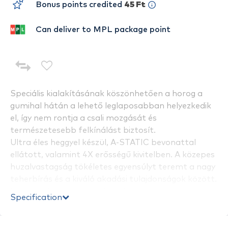
Bonus points credited
45 Ft
Can deliver to MPL package point
Speciális kialakításának köszönhetően a horog a
gumihal hátán a lehető leglaposabban helyezkedik
el, így nem rontja a csali mozgását és
természetesebb felkínálást biztosít.
Ultra éles heggyel készül, A-STATIC bevonattal
ellátott, valamint 4X erősségű kivitelben. A közepes
huzalvastagság tökéletes egyensúlyt teremt a nagy
teherbírás és a kiváló akadási tulajdonságok között.
Ideális pelágikus harcsahorgászathoz.
Specification
Jellemzők:
Prémium minőségű japán acél