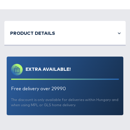
Ultra éles horoghegy
4X erősségű kivitel
A-STATIC bevonat
Kifejezetten gumicsalikhoz tervezve
PRODUCT DETAILS
EXTRA AVAILABLE!
Free delivery over 29990
The discount is only available for deliveries within Hungary and
when using MPL or GLS home delivery.