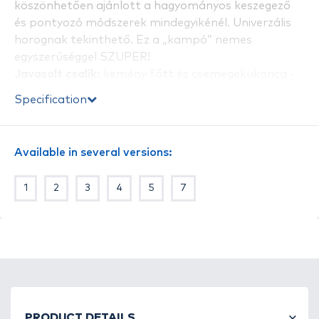
köszönhetően ajánlott a hagyományos keszegező
és pontyozó módszerek mindegyikénél. Univerzális
horognak tekinthető. Ez a „kampó” nemes
egyszerűséggel SZUPER!
Javasolt csalik:
kemény főtt és csemegekukorica -
horogra tűzve -, pufikkal kombinálva.
Specification
Kiszemelt halak:
nagyobb testű keszeg félék,
pontyok
Available in several versions:
1
2
3
4
5
7
PRODUCT DETAILS