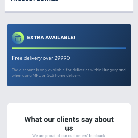
EXTRA AVAILABLE!
Free delivery over 29990
The discount is only available for deliveries within Hungary and
when using MPL or GLS home delivery.