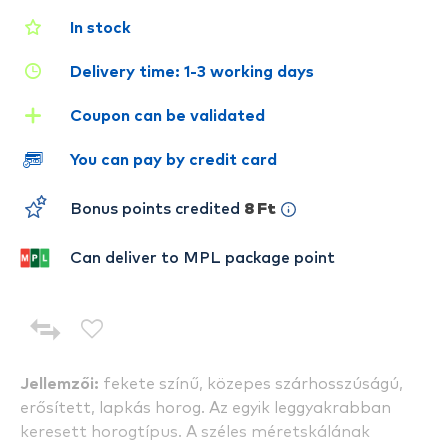
In stock
Delivery time: 1-3 working days
Coupon can be validated
You can pay by credit card
Bonus points credited
8 Ft
Can deliver to MPL package point
Jellemzői:
fekete színű, közepes szárhosszúságú,
erősített, lapkás horog. Az egyik leggyakrabban
keresett horogtípus. A széles méretskálának