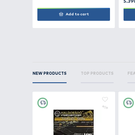
RELATED PRODUCTS
2
+12
Ft
ENERGOTEAM Pikkelyező ké