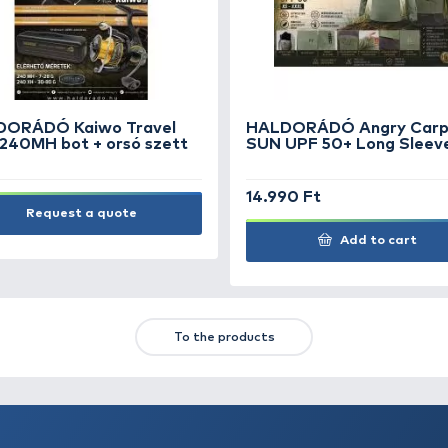
deszka összecsukható
SUPER PRICE
5.390 Ft
Add to cart
TS
FEATURED OFFERS
OUTLET