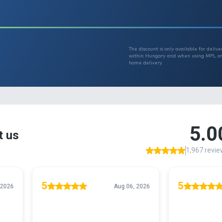
Th
T
r 29990
w
h