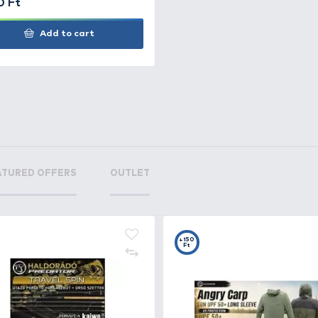
+54
Ft
s
ENERGOTEAM Halpucoló