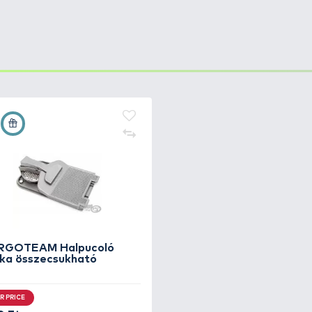
rmája és a pontos technika kölcsönzi ennek a késnek a s
élból készült penge és további hasznos elemei, valamint
ttartamot. A picknick funkció segítségével a kés, villa 