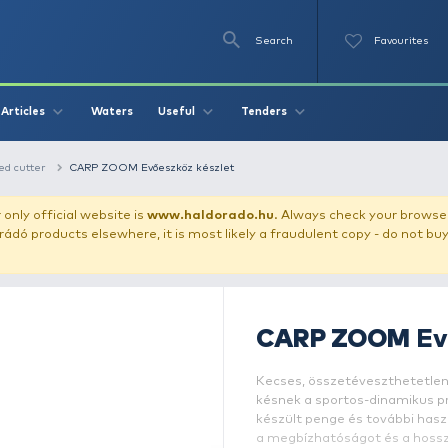
Se
O
Videos
Waters
Articles
Useful
Tend
, clasp-knifes, weed cutter
CARP ZOOM Evőeszköz készlet
our store!
Our only official website is
www.haldorado.h
ly cheap Haldorádó products elsewhere, it is most likely a