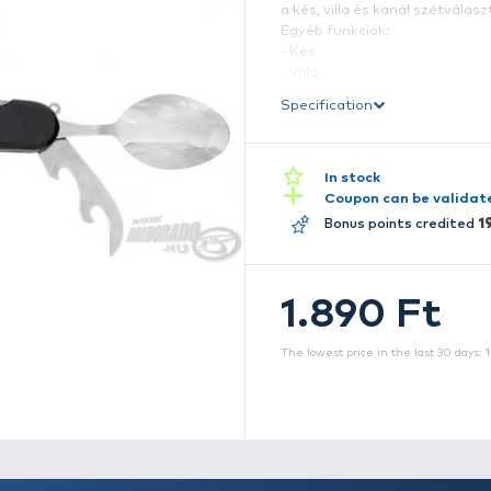
K
k
ké
a
a 
E
- 
- 
- 
S
- 
-
-