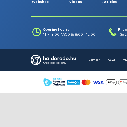
HALDORÁDÓ Kaiwo Travel
Spin 240XH bot + orsó szett