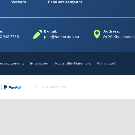
+15
Ft
HALDORÁDÓ Kaiwo Travel
HA
Spin 240MH bot + orsó szett
SU