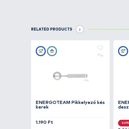
Details
Kecses, összetéveszthetetlen fo
kiváló minőségű rozsdamentes ac
megbízhatóságot és a hosszú éle
egymástól.
Egyéb funkciók:
- Kés
- Villa
- Kanál
- Sörnyító
- Konzervnyitó
- Dugóhúzó gyűrű