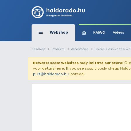
Webshop
KAIW
Kezdőlap
Products
Accessories
Knifes
Beware: scam websites may imitate 
your details here. If you see suspicious
pult@haldorado.hu
instead!