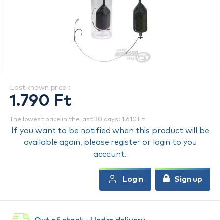
Last known price :
1.790 Ft
The lowest price in the last 30 days: 1.610 Ft
If you want to be notified when this product will be
available again, please register or login to you
account.
Login
Sign up
Out pf stock - Under delivery