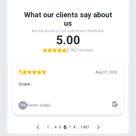
nagyponty horgászok alkalmaznak.
A
Haldorádó PVA Bag Lead Camou Green
egy
zöldes-feketés bevonattal
készült, nyújtott kocka
formájú
inline
rendszerű vezetőszárral ellátott
ólom. Formájából adódóan sokkal könnyebb a PVA
tasakok megtöltése,
gyorsabb és egyszerűbb vele
a „bag” készítése
! Ezt az ólmot már készre szerelt
változatban is kínáljuk.
Tökéletes választás olyan horgászok számára is,
akik most kezdik ezt a módszert elsajátítani.
Széles méretválasztékban, 33, 43, 53, 63, 73, 83, 93,
103, 113, 123, 133 és 143 grammos változatokban
érhető el a kínálatban.