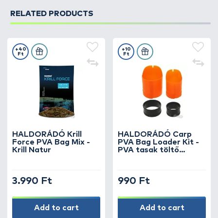
RELATED PRODUCTS
+40
+10
Ft
Ft
HALDORÁDÓ Krill
HALDORÁDÓ Carp
Force PVA Bag Mix -
PVA Bag Loader Kit -
Krill Natur
PVA tasak töltő
szerszám készlet
3.990 Ft
990 Ft
Add to cart
Add to cart