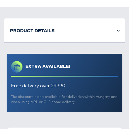
PRODUCT DETAILS
EXTRA AVAILABLE!
Free delivery over 29990
The discount is only available for deliveries within Hungary and
when using MPL or GLS home delivery.
A
PVA bag-es pontyfogó technika
eredményessége,
és egyszerűsége okán mára az egyik legkedveltebb
szelektív horgászmódszer, melyet elsősorban a