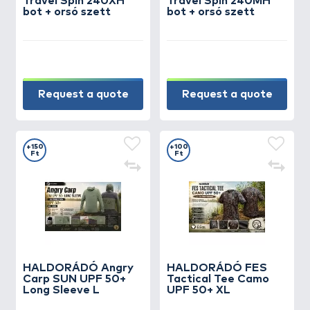
Travel Spin 240XH
Travel Spin 240MH
bot + orsó szett
bot + orsó szett
Request a quote
Request a quote
+150
+100
Ft
Ft
HALDORÁDÓ Angry
HALDORÁDÓ FES
Carp SUN UPF 50+
Tactical Tee Camo
Long Sleeve L
UPF 50+ XL