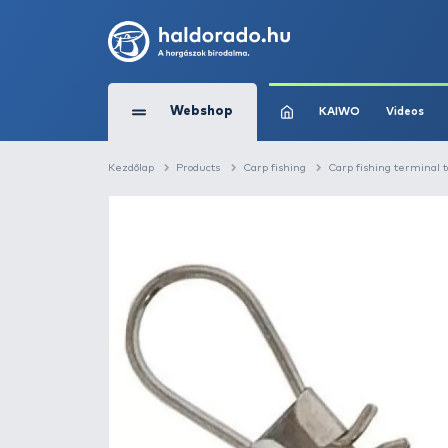
Webshop
KAIW
Kezdőlap
Products
Carp fishing
Carp 