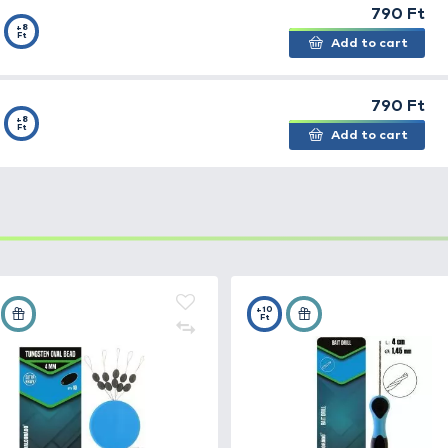
iztonsági záras forgókapocs. A kapocsban lévő drótszára
 hogy még nagy terhelés hatására se nyíljon ki. A jó min
va meg a gubancok, csomók keletkezését. Használata bá