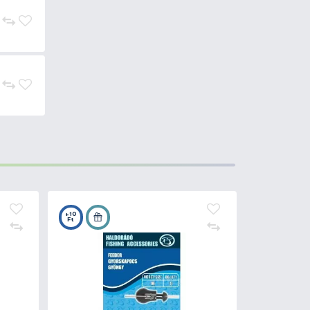
t mind a két végén vissza
őségű forgó megakadályozza a
rmilyen horgászmódszerhez