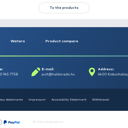
TS
FEATURED OFFERS
OUTLET
+15
Ft