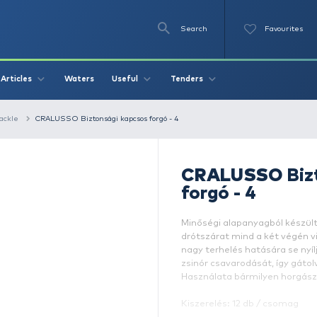
Se
O
Videos
Waters
Articles
Useful
Tend
fishing terminal tackle
CRALUSSO Biztonsági kapcsos forgó - 4
f
M
dr
n