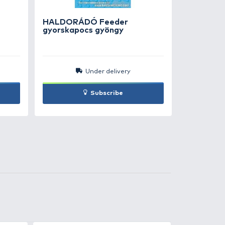
790 Ft
Add to cart
790 Ft
Add to cart
0
+10
t
Ft