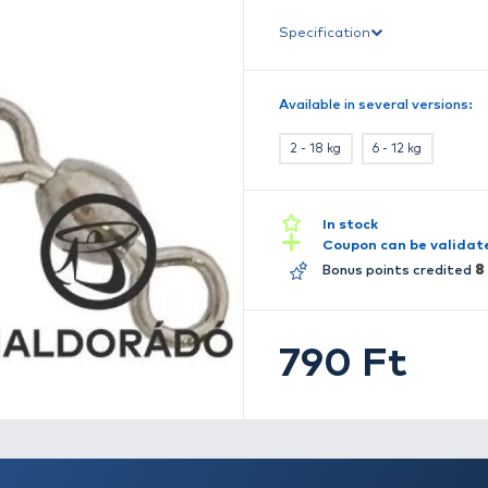
z
H
Ki
S
Av