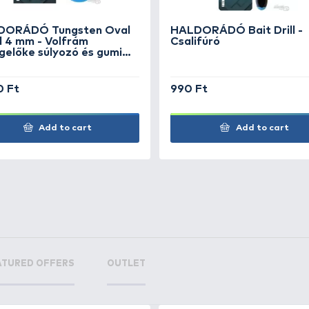
gi kapcsos
+8
Ft
gi kapcsos
+8
Ft
+15
+1
Ft
F