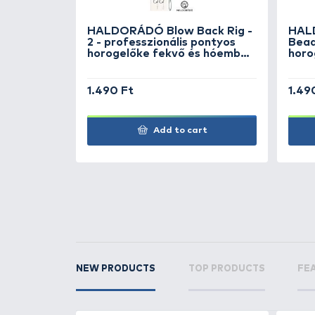
CRALUSSO
Biztonsá
forgó - 2
CRALUSSO
Biztonsá
forgó - 6
RELATED PRODUCTS
4
+15
Ft