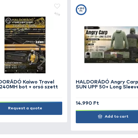
-
HALDORÁDÓ Tungsten Oval
HA
Bead 4 mm - Volfrám
Cs
r
horogelőke súlyozó és gumi
ütköző
1.490 Ft
99
Add to cart