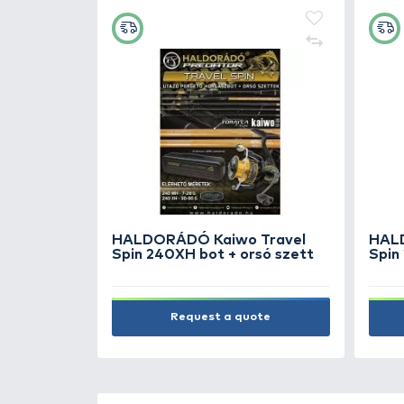
HALDORÁDÓ Blow Back Rig 
2 - professzionális pontyos
horogelőke fekvő és hóembe
csalikhoz
1.490 Ft
Add to cart