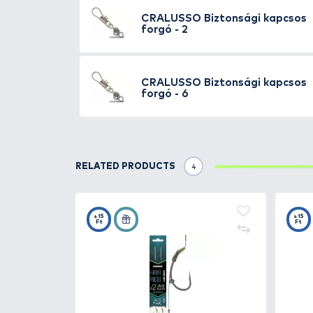
Details
Minőségi alapanyagból készült b
hajlították, így garantálva azt,
zsinór csavarodását, így gátol
ajánlható.
Kiszerelés: 12 db / csomag
SIMILAR PRODUCTS
2