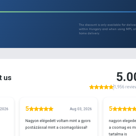
T
r 29990
w
h