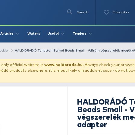
Se
O
Videos
Waters
Articles
Useful
Tend
fishing terminal tackle
HALDORÁDÓ Tungsten Swivel Beads Small
our store!
Our only official website is
www.haldorado.h
ly cheap Haldorádó products elsewhere, it is most likely a