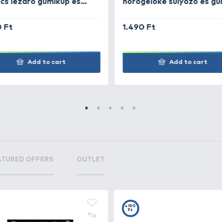
a méltán népszerű
Chod Rig
és
Ronnie Rig
módszereknek
agy méretekben!
+20
+1
Ft
F