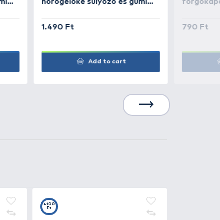
!
5
+15
t
Ft