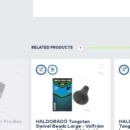
A folyamatos fejlesztéseknek é
folyamatosan olyan hasznos, pr
vízparton töltött időt. Csapatu
minden igényt kielégítő módon 
egyételmű legyen azoknak a ha
A
Tungsten Swivel Beads
egy v
nyújt praktikus segítséget.
Sú
csalik használatának esetén is.
A forgóra könnyen felhelyezhető
Rugalmasságának köszönhetően a
Helyére könnyen felhelyezhető