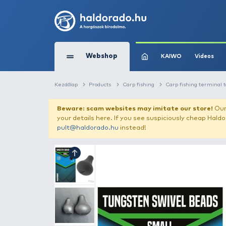
Webshop
KAIW
Kezdőlap
Products
Carp fishing
Carp 
Beware: scam websites may imitate 
your details here. If you see suspicious
pult@haldorado.hu
instead!