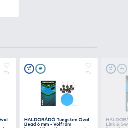
ően a
Haldorádó
kínálat
 és eredményesebbé tehetik a
nőségű termékek használata
n a horgászoknak már
ali precíz pozicionálásában
t, még nagyobb méretű pop up
hat.