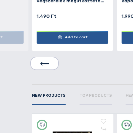
Nélkülözhetetlen kiegészítője 
Elérhető
small
/kicsi és
large
/n
Kiszerelés: 5 db / csomag
RELATED PRODUCTS
9
+15
Ft