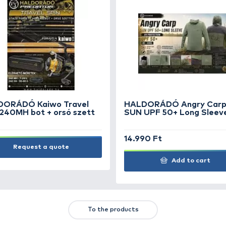
HALDORÁDÓ Tungsten Anti-
HA
Tangle Sleeve Long - Volfrám
Be
kapocs lezáró gumikúp és
ho
gubancgátlócső
üt
1.990 Ft
1.
Add to cart