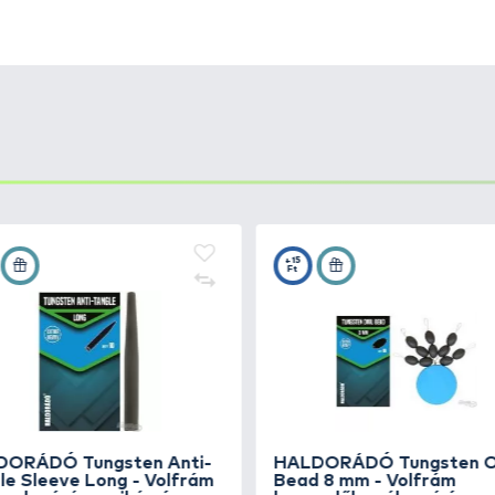
s teszthorgászaink vízparton töltött óráinak köszönhet
aktikus kiegészítőkkel is bővül, melyek kényelmesebbé,
nk minden tagja arra törekszik, hogy az új, prémium mi
kerüljön bemutatásra, annak érdekében, hogy a vízparto
sználata!
olfrám szálakkal készült nehezék
,
amely a
horog és a cs
lyának köszönhetően a mederfenékre süllyeszti a horgo
, azon stabilan rögzíthető.
kár a végszerelék elemeként, ütközőként is fukcionál
, stabilan, a zsinór sérülése nélkül stabilizálható.