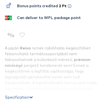
Bonus points credited
2 Ft
Can deliver to MPL package point
A japán
Reiva
remek rablóhalas kiegészítőket
felvonultató termékcsoportjából nem
hiányozhatnak a különböző méretű,
prémium
minőségű
pergető karabinerek sem! Ennek a
kiegészítőnek a legfőbb sajátossága, hogy
legnagyobb igénybevétel során sem tud
kikapcsolódni. A legrafináltabb harcsa sem tudja
kigombolni. A belecsatolt műcsali mozgását az
optimális méretű fül nem töri meg. Elsősorban
Specification
pergető horgászok számára készítették, de
bevethető minden olyan módszernél, ahol egy