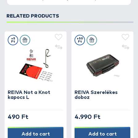
RELATED PRODUCTS
+5
+50
Ft
Ft
REIVA Not a Knot
REIVA Szerelékes
kapocs L
doboz
490 Ft
4.990 Ft
Add to cart
Add to cart