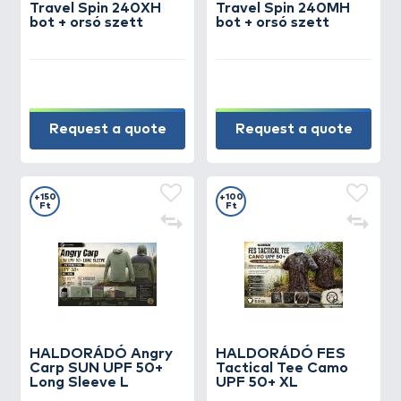
Travel Spin 240XH
Travel Spin 240MH
bot + orsó szett
bot + orsó szett
Request a quote
Request a quote
+150
+100
Ft
Ft
HALDORÁDÓ Angry
HALDORÁDÓ FES
Carp SUN UPF 50+
Tactical Tee Camo
Long Sleeve L
UPF 50+ XL