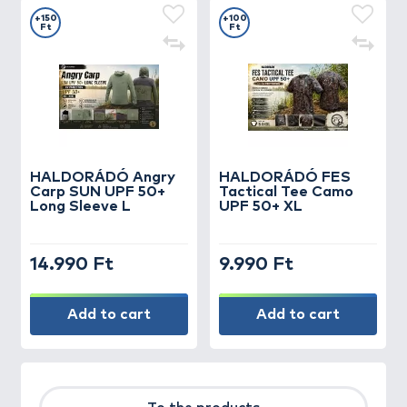
+150
+100
Ft
Ft
HALDORÁDÓ Angry
HALDORÁDÓ FES
Carp SUN UPF 50+
Tactical Tee Camo
Long Sleeve L
UPF 50+ XL
14.990 Ft
9.990 Ft
Add to cart
Add to cart