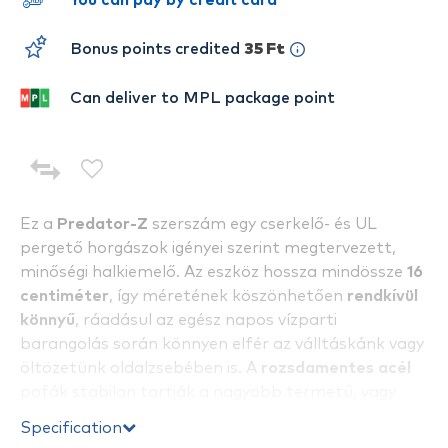
You can pay by credit card
Bonus points credited
35 Ft
Can deliver to MPL package point
Ez a
Predator-Z
szerszám egy cserkelő- és UL
pergető horgászok igényei szerint megtervezett,
minőségi halkiemelő. Az eszköz hossza mindössze
16
centiméter
, így méretének köszönhetően
rendkívül
könnyű
, ráadásul az egész napos vízparti
barangolás során könnyen elfér az válltáskánk vagy
öltözetünk oldalzsebében is. A
rozsdamentes acél
pofák stabilan tartják a nagyobb termetű, vagy
esetleg vergődő halakat is.
Praktikus kialakítás
ának
Specification
köszönhetően
egy kézzel is könnyedén