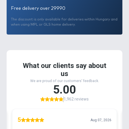
Free delivery over 29990
The discount is only available for deliveries within Hungary and
when using MPL or GLS home delivery.