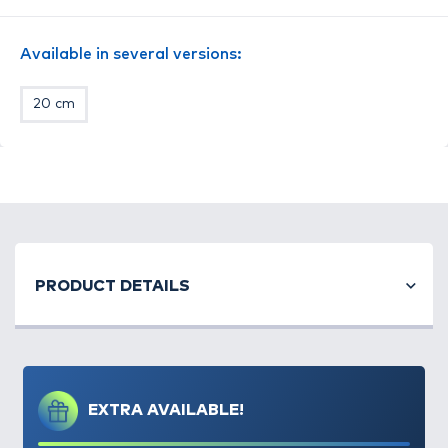
használhatjuk
, a csuklópánt biztonságos
halkiemelést tesz lehetővé.
Available in several versions:
20 cm
PRODUCT DETAILS
EXTRA AVAILABLE!