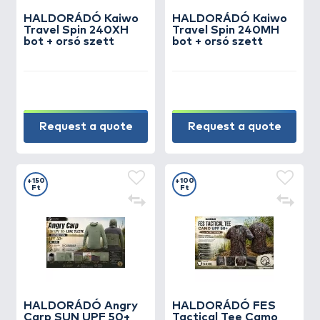
HALDORÁDÓ Kaiwo
HALDORÁDÓ Kaiwo
Travel Spin 240XH
Travel Spin 240MH
bot + orsó szett
bot + orsó szett
Request a quote
Request a quote
+150
+100
Ft
Ft
HALDORÁDÓ Angry
HALDORÁDÓ FES
Carp SUN UPF 50+
Tactical Tee Camo