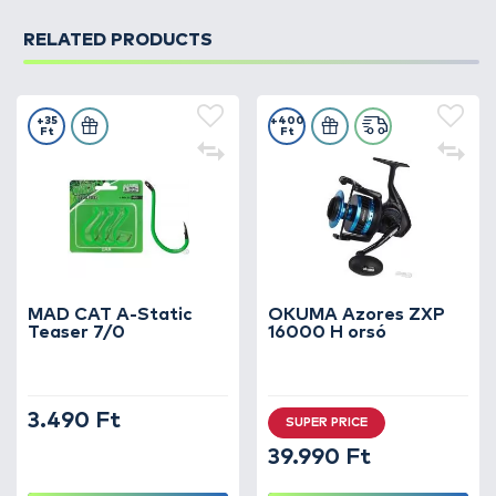
RELATED PRODUCTS
+35
+400
Ft
Ft
MAD CAT A-Static
OKUMA Azores ZXP
Teaser 7/0
16000 H orsó
3.490 Ft
SUPER PRICE
39.990 Ft