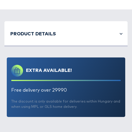
Az eredeti MAD CAT Clonk Teaser A-Static
verziója, gumis bevonattal ellátott testtel és
egyeshoroggal szerelve. Az
A-Static bevonat
PRODUCT DETAILS
szinte semmissé teszi a horog felületének
csillogását, ami ez által a tapasztalt, öreg
ragadozókban sem fog gyanút kelteni,
valamint
minimalizálja a fém elektromos mezőjét
,
amit így szintén kevésbé érzékel a harcsa. Minden
EXTRA AVAILABLE!
csalin
8/0 méretű, ultrahegyes, masszív, erős, japán
acél horgok
találhatók. Kötelező darab a
kuttyogatás szerelmeseinek, de e nélkül is
Free delivery over 29990
alkalmazható olyan esetekben, amikor a radaron
harcsákat érzékelünk, és nem szeretnénk őket
The discount is only available for deliveries within Hungary and
when using MPL or GLS home delivery.
megzavarni hangoskodással.