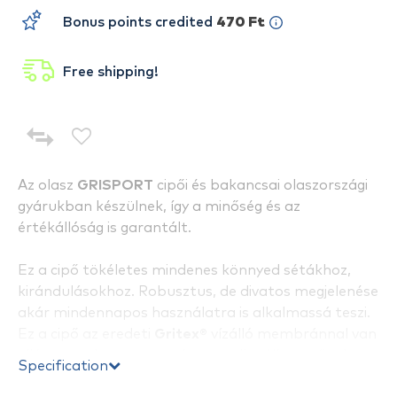
Bonus points credited
470 Ft
Free shipping!
Az olasz
GRISPORT
cipői és bakancsai olaszországi
gyárukban készülnek, így a minőség és az
értékállóság is garantált.
Ez a cipő tökéletes mindenes könnyed sétákhoz,
kirándulásokhoz. Robusztus, de divatos megjelenése
akár mindennapos használatra is alkalmassá teszi.
Ez a cipő az eredeti
Gritex
®
vízálló membránnal van
ellátva, mely anyag szerkezete ellenáll az esőnek, a
Specification
hónak. A lábbeli nyelv és gallér részén található