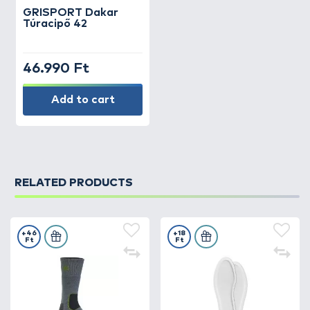
GRISPORT
Dakar
Túracipő 42
46.990 Ft
Add to cart
RELATED PRODUCTS
+46
+18
Ft
Ft