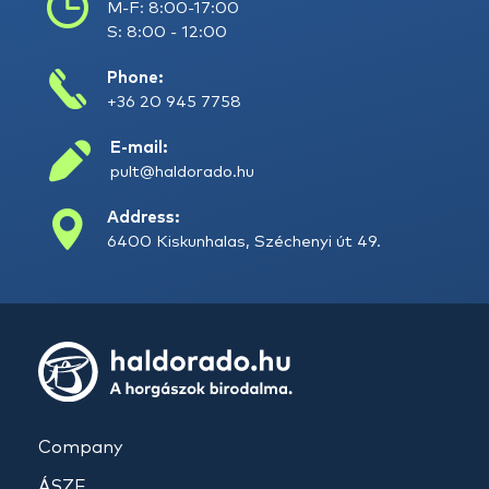
M-F: 8:00-17:00
S: 8:00 - 12:00
Phone:
+36 20 945 7758
E-mail:
pult@haldorado.hu
Address:
6400 Kiskunhalas, Széchenyi út 49.
Company
ÁSZF