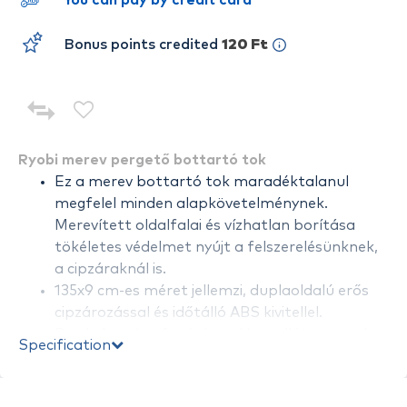
You can pay by credit card
Bonus points credited
120 Ft
Ryobi merev pergető bottartó tok
Ez a merev bottartó tok maradéktalanul
megfelel minden alapkövetelménynek.
Merevített oldalfalai és vízhatlan borítása
tökéletes védelmet nyújt a felszerelésünknek,
a cipzáraknál is.
135x9 cm-es méret jellemzi, duplaoldalú erős
cipzározással és időtálló ABS kivitellel.
Dupla kemény fogórésszel lett ellátva, amely
Specification
kényelmes pakolhatóságot biztosít minden
körülmény között.
Egy belső elválasztó fallal is rendelkezik, így