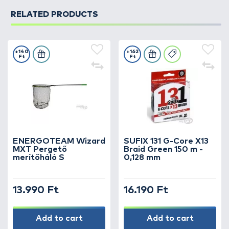
RELATED PRODUCTS
+140
+162
Ft
Ft
ENERGOTEAM Wizard
SUFIX 131 G-Core X13
MXT Pergető
Braid Green 150 m -
merítőháló S
0,128 mm
13.990 Ft
16.190 Ft
Add to cart
Add to cart