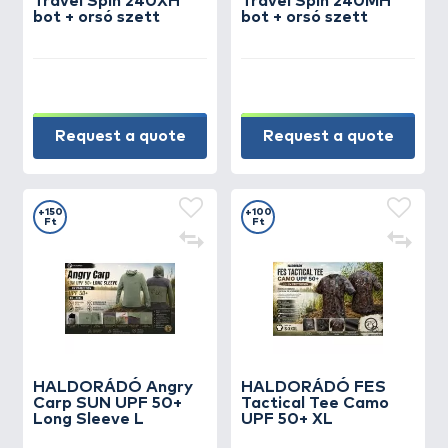
Travel Spin 240XH
Travel Spin 240MH
bot + orsó szett
bot + orsó szett
Request a quote
Request a quote
+150
+100
Ft
Ft
HALDORÁDÓ Angry
HALDORÁDÓ FES
Carp SUN UPF 50+
Tactical Tee Camo
Long Sleeve L
UPF 50+ XL