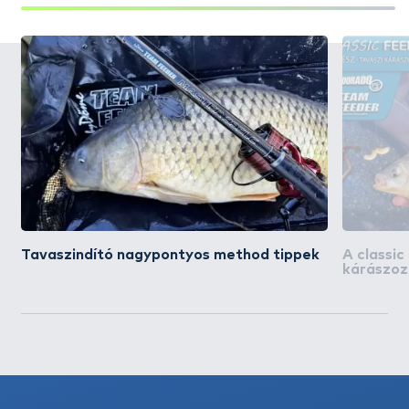
Tavaszindító nagypontyos method tippek
A classic
kárászoz