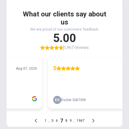
fedél, illetve alsó rész
100%-osan vízálló PVC-vel
is
kiegészül. Ebből adódóan nagyon
könnyen
tisztítható
. Említést érdemel a
bélelt, állítható
méretű vállpánt és fogantyú
, melyeket úgy
terveztek, hogy megfelelő kényelmet biztosítsanak
akkor is, amikor hosszabb távon kell a
felszereléseket a horgászhelyre vinni.