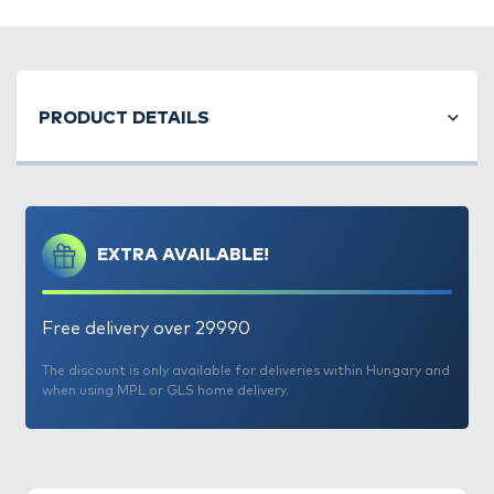
Egy igazi praktikus, afféle
„mindenes” táska a
mindennapos horgászatokhoz,
amely kisebb, mint a
PRODUCT DETAILS
nagy szerelékes táskák, de nagyobb, mint a kis
aprócikkes táskák. Hiányzott ez a méret és forma a
By Döme TEAM FEEDER táskák közül, amelybe
MIDNEN (is) belefér, amelyre egy gyors
horgászathoz szükség lehet! Ebben tökéletesen
EXTRA AVAILABLE!
tárolható szinte bármilyen kisebb és közepes
méretű kiegészítő, legyen az egy szerelékes doboz,
előketartó, etetőcsúzli, csalik, EVA tartók, vagy
Free delivery over 29990
bármi egyéb, amit rendezetten, biztonságosan
szeretnénk szállítani. A legnagyobb,
belső
The discount is only available for deliveries within Hungary and
when using MPL or GLS home delivery.
főrekesz
én kívül rendelkezésre áll még
egy nagy
zipzáras elülső zseb
is, valamint mindkét oldalon 1-1
hálós zseb. A táska alapanyaga a kifejezetten
strapabíró 840D Oxford nylon szövet
, valamint a