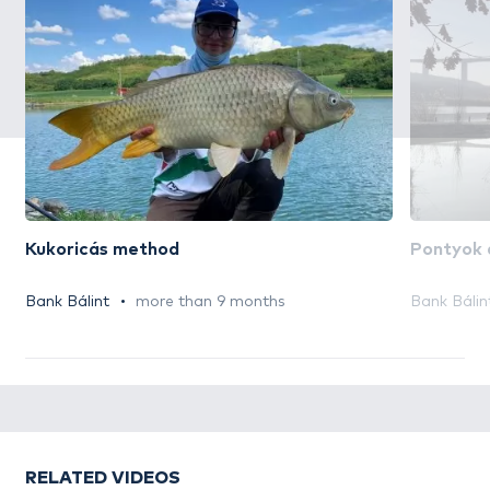
Kukoricás method
Pontyok a
Bank Bálint
more than 9 months
Bank Bálin
RELATED VIDEOS