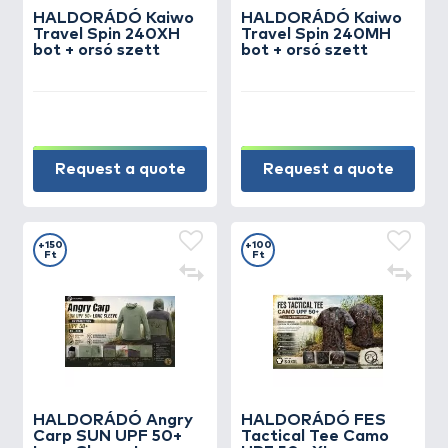
HALDORÁDÓ Kaiwo
HALDORÁDÓ Kaiwo
Travel Spin 240XH
Travel Spin 240MH
bot + orsó szett
bot + orsó szett
Request a quote
Request a quote
+150
+100
Ft
Ft
HALDORÁDÓ Angry
HALDORÁDÓ FES
Carp SUN UPF 50+
Tactical Tee Camo