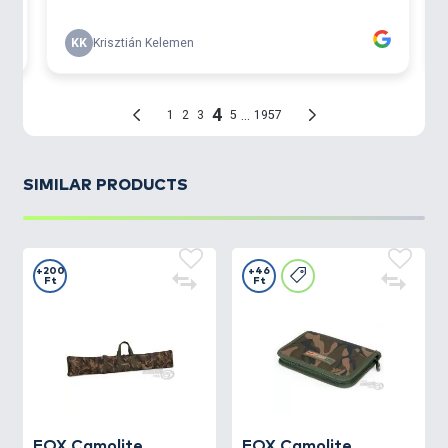
SIMILAR PRODUCTS
+200
+46
Ft
Ft
FOX
Camolite
FOX
Camolite