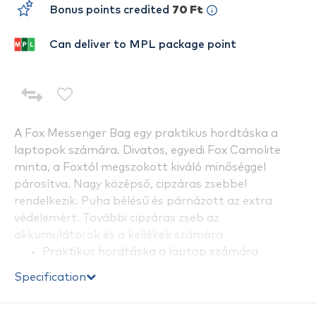
Bonus points credited
70 Ft
Can deliver to MPL package point
A Fox Messenger Bag egy praktikus hordtáska a
laptopok számára. Divatos, egyedi Fox Camolite
minta, a Foxtól megszokott kiváló minőséggel
párosítva. Nagy középső, cipzáras zsebbel
rendelkezik. Puha bélésű és párnázott az extra
védelemért. További cipzáras zseb az
akkumulátorok és a kellékek számára.
Praktikus hordtáska a laptop számára
Divatos, egyedi Fox Camo minta
Specification
Nagy középső, cipzáras zseb
Puha bélésű és párnázott az extra védelemért.