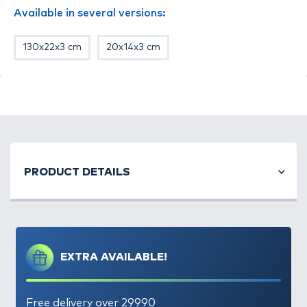
További cipzáras zseb az akkumulátorok és a
Available in several versions:
kellékek számára
Puha tapintású hordfül
130x22x3 cm
20x14x3 cm
16”-os méretig használható
500D poliészter anyagból készült PVC
bevonattal
40 x 30 x 5 cm
PRODUCT DETAILS
EXTRA AVAILABLE!
Free delivery over 29990