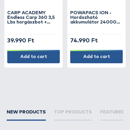
CARP ACADEMY
POWAPACS ION -
Endless Carp 360 3,5
Hordozható
Lbs horgászbot +
akkumulátor 24000
Dobókesztyű ujj
mAh napelemmel
együtt
39.990 Ft
74.990 Ft
Add to cart
Add to cart
NEW PRODUCTS
TOP PRODUCTS
FEATURED 