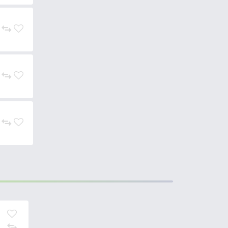
lkalmazkodhatunk. Minden
890 Ft
Add to cart
890 Ft
Add to cart