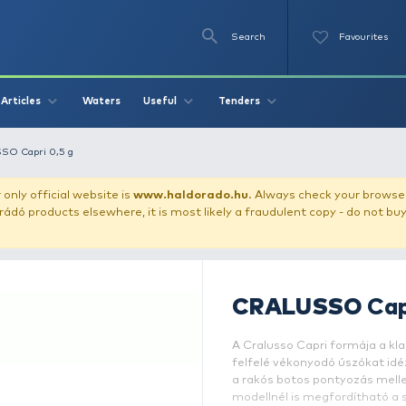
Se
O
Videos
Waters
Articles
Useful
Tend
loats
CRALUSSO Capri 0,5 g
our store!
Our only official website is
www.haldorado.h
ly cheap Haldorádó products elsewhere, it is most likely a