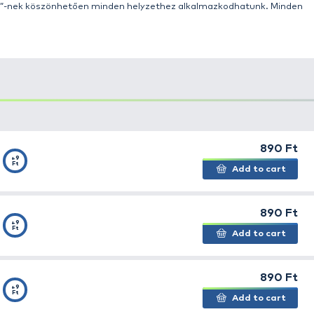
ikus, jól bevált, alul kissé totyakos, majd felfelé vékony
ely a rakós botos pontyozás mellett dévérezéshez is ideáli
áron, így bármikor gyorsan alkalmazkodhatunk a szél kel
féltenünk a fárasztások során sem, mert ezzel az úszóv
esetleg bevágja az úszótestet. Ha véletlenül mégis megsér
kadt zsinórvezető szem, úszóból kitört antenna. Egyszer
os lehet ez kiélezett helyzetben, például pontyos verseny
 nincs idő a szereléssel bajlódni, hiszen minden másodper
lóját! Az úszó antennája cserélhető, így a különböző mé
en variálható. Az egészen finom horgászatnál elegendő,