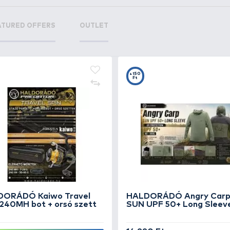
+1
+1
Ft
F
ENERGOTEAM Szereléktartó
GA
létra 24 cm
St