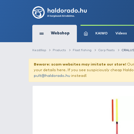
Webshop
KAIW
Kezdőlap
Products
Float fishing
Carp f
Beware: scam websites may imitate 
your details here. If you see suspicious
pult@haldorado.hu
instead!