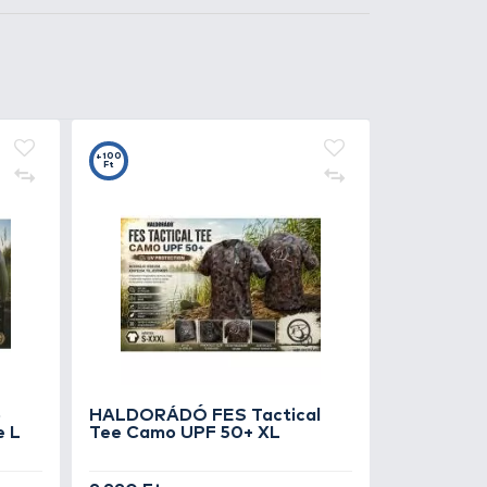
9
t
MAKATSU A1 Team Feeder
rong Carp 12