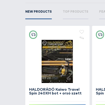
RELATED PRODUCTS
3
+4
Ft
HALDORÁDÓ Dupla forgó -
kicsi