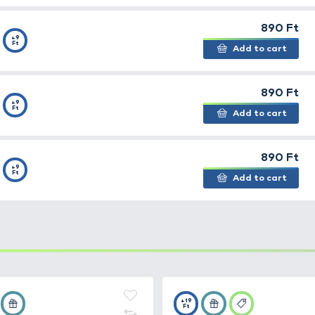
„convert system”-nek köszönhetően minden helyzethez a
jándékba.
+9
2 g
Ft
+9
Ft