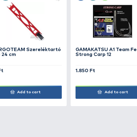
+9
g
Ft
+9
g
Ft
+9
g
Ft
+9
g
Ft