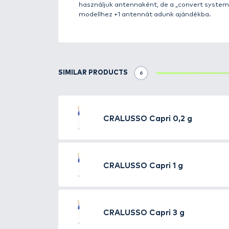
Details
A Cralusso Capri formája a klassz
állóvízre kifejlesztett úszó, am
modellnél is megfordítható a sz
testnek köszönhetően nem kell 
hiba előfordulni, hogy a zsinór 
zsinórvezetés miatt nincs kisza
benne kárt tenni. Különösen font
lehet fogni 3-4 óra alatt. Ekkor
nem fogja cserbenhagyni haszná
igazodhatunk. Igen sokféleképp