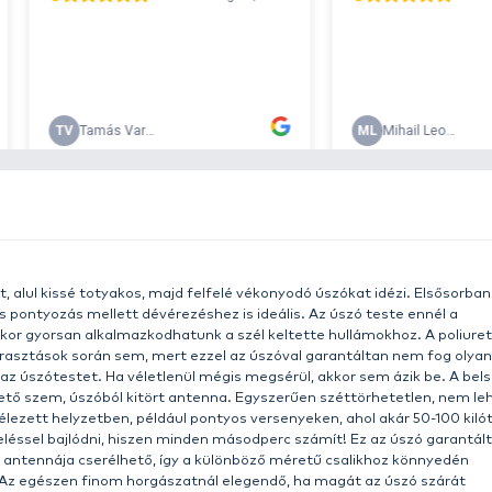
r 29990
w
h