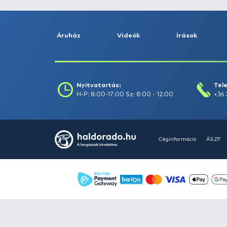
Szűrés
Szűrők törlése
Áruház
Videók
Í