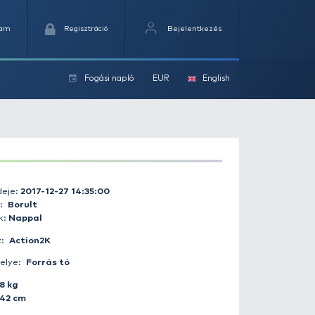
Kedvencek
Kosaram
Regisztráció
Fogási na
ok
Fogás ideje:
2017-12-27 14:35:00
Időjárás:
Borult
Napszak:
Nappal
Horgász:
Action2K