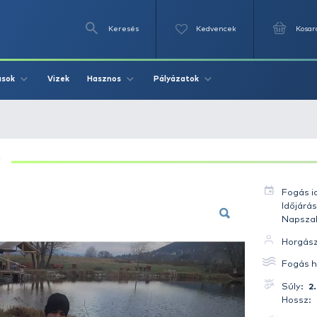
Keresés
Videók
Vizek
Írások
Hasznos
Pályázat
Ponty 2.8 kg
PONTY