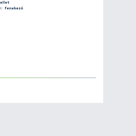
Fogás helye:
Forrás tó
Súly:
2.8 kg
Hossz:
42 cm
Csali:
pellet
Módszer:
fenekező