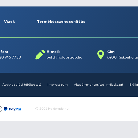
rások
Vizek
Termékösszehasonlít