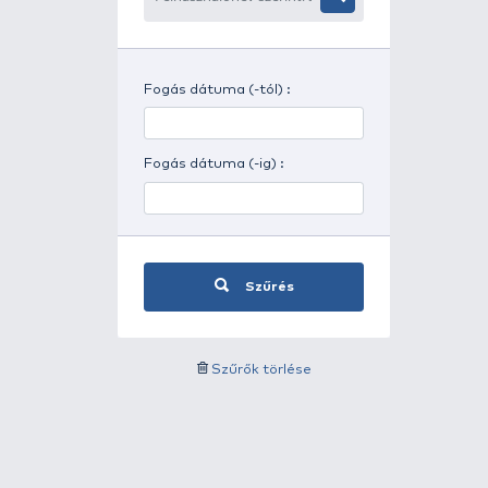
Időjárás szerinti szűrés
Felhasználónév szerinti
szűrés
Fogás dátuma (-tól) :
Fogás dátuma (-ig) :