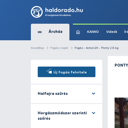
Áruház
KAIWO
Kezdőlap
Fogási napló
Fogás - Action2K - 
Új fogás felvitele
Halfajra szűrés