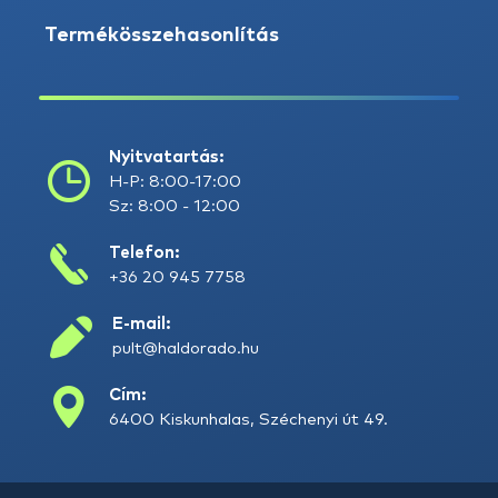
Termékösszehasonlítás
Nyitvatartás:
H-P: 8:00-17:00
Sz: 8:00 - 12:00
Telefon:
+36 20 945 7758
E-mail:
pult@haldorado.hu
Cím:
6400 Kiskunhalas, Széchenyi út 49.