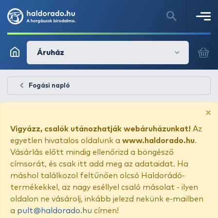
Áruház
Fogási napló
×
Vigyázz, csalók utánozhatják webáruházunkat!
Az
egyetlen hivatalos oldalunk a
www.haldorado.hu
.
Vásárlás előtt mindig ellenőrizd a böngésző
címsorát, és csak itt add meg az adataidat. Ha
máshol találkozol feltűnően olcsó Haldorádó-
termékekkel, az nagy eséllyel csaló másolat - ilyen
oldalon ne vásárolj, inkább jelezd nekünk e-mailben
a
pult@haldorado.hu
címen!