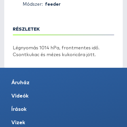
Módszer:
feeder
RÉSZLETEK
Légnyomás 1014 hPa, frontmentes idő.
Csontkukac és mézes kukoricára jött.
Áruház
Videók
Írások
Vizek