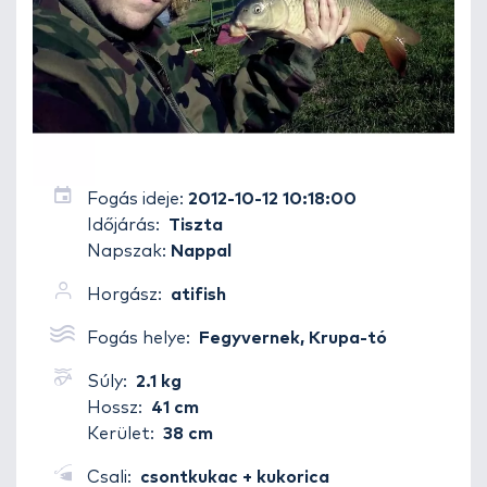
Fogás ideje:
2012-10-12 10:18:00
Időjárás:
Tiszta
Napszak:
Nappal
Horgász:
atifish
Fogás helye:
Fegyvernek, Krupa-tó
Súly:
2.1 kg
Hossz:
41 cm
Kerület:
38 cm
Csali:
csontkukac + kukorica