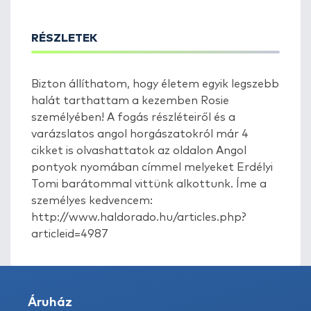
RÉSZLETEK
Bizton állíthatom, hogy életem egyik legszebb
halát tarthattam a kezemben Rosie
személyében! A fogás részléteiről és a
varázslatos angol horgászatokról már 4
cikket is olvashattatok az oldalon Angol
pontyok nyomában címmel melyeket Erdélyi
Tomi barátommal vittünk alkottunk. Íme a
személyes kedvencem:
http://www.haldorado.hu/articles.php?
articleid=4987
Áruház