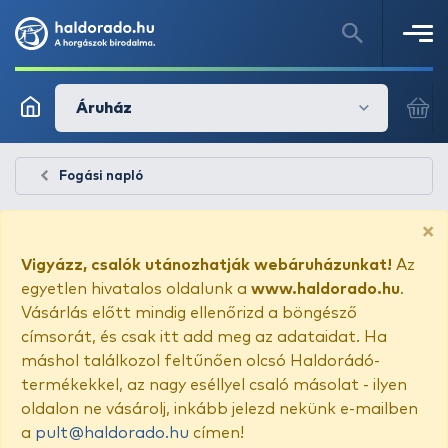
Áruház
Fogási napló
×
Vigyázz, csalók utánozhatják webáruházunkat!
Az
egyetlen hivatalos oldalunk a
www.haldorado.hu
.
Vásárlás előtt mindig ellenőrizd a böngésző
címsorát, és csak itt add meg az adataidat. Ha
máshol találkozol feltűnően olcsó Haldorádó-
termékekkel, az nagy eséllyel csaló másolat - ilyen
oldalon ne vásárolj, inkább jelezd nekünk e-mailben
a
pult@haldorado.hu
címen!