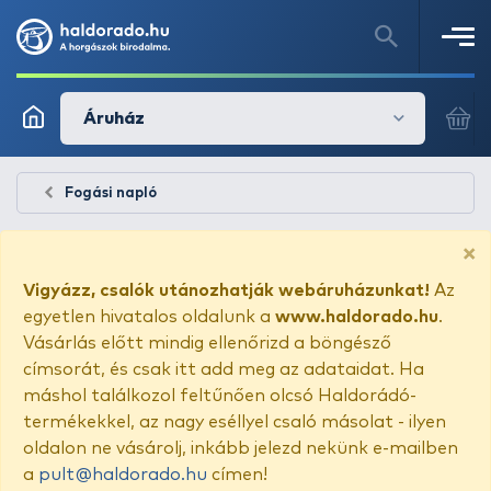
Áruház
Fogási napló
×
Vigyázz, csalók utánozhatják webáruházunkat!
Az
egyetlen hivatalos oldalunk a
www.haldorado.hu
.
Vásárlás előtt mindig ellenőrizd a böngésző
címsorát, és csak itt add meg az adataidat. Ha
máshol találkozol feltűnően olcsó Haldorádó-
termékekkel, az nagy eséllyel csaló másolat - ilyen
oldalon ne vásárolj, inkább jelezd nekünk e-mailben
a
pult@haldorado.hu
címen!