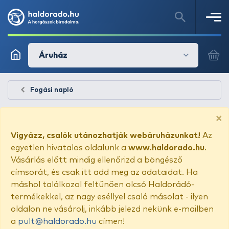
Áruház
Fogási napló
×
Vigyázz, csalók utánozhatják webáruházunkat!
Az
egyetlen hivatalos oldalunk a
www.haldorado.hu
.
Vásárlás előtt mindig ellenőrizd a böngésző
címsorát, és csak itt add meg az adataidat. Ha
máshol találkozol feltűnően olcsó Haldorádó-
termékekkel, az nagy eséllyel csaló másolat - ilyen
oldalon ne vásárolj, inkább jelezd nekünk e-mailben
a
pult@haldorado.hu
címen!