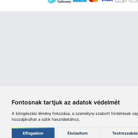
Áruház
Videók
Í
Nyitvatartás:
H-P: 8:00-17:00
Sz: 8:00 - 12:00
Céginfor