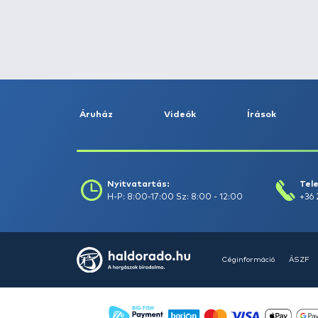
Fogás dátuma (-ig) :
Szűrés
Szűrők törlése