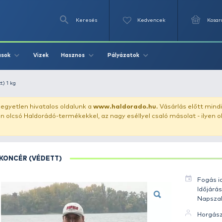
Keresés
Videók
Vizek
Írások
Hasznos
Pályázat
eánykoncér (védett) 1 kg
uházunkat!
Az egyetlen hivatalos oldalunk a
www.haldor
ozol feltűnően olcsó Haldorádó-termékekkel, az nagy eséll
LEÁNYKONCÉR (VÉDETT)