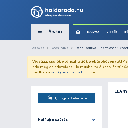
Áruház
KAIWO
Kezdőlap
Fogási napló
Fogás - balu80 - L
Vigyázz, csalók utánozhatják webár
add meg az adataidat. Ha máshol találk
mailben a
pult@haldorado.hu
címen!
Új fogás felvitele