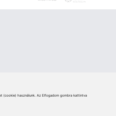
ás
Cím:
6400 Kiskunhalas, Széchenyi út 49.
lymentesítési nyilatkozat
Elállás