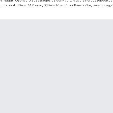
RÉSZLETEK
Egy Haldós jóbaráttal indultunk egy kis délutáni 
parttól, másfél méteres eresztékkel úsztattam. A 
szembe... rövid kb. kétperces fárasztás végén, a
könnyen magát. Gyönyörű egészséges példány volt.
Silstar matchbot, 30-as DAM orsó, 0,18-as főzsinóro
csonti.