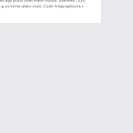
márnavadászatra. Egy sívó kavicspadról horgásztunk, kb. 
visszatartós szakaszban jelentkezett a kapás, az úszó el
 második kisérletre szákolta meg a társam. Elég erősen 
 A gyors horogszabadítás és egy puszi után ment vissza
n 14-es előke, 8-as horog, 6 g-os körte alaku úszó. Csali: