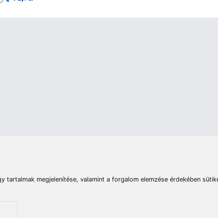
rások
Vizek
Termékösszehasonlít
Telefon:
E-mail:
+36 20 945 7758
pult@haldorado.hu
máció
ÁSZF
Adatkezelési tájékoztató
Impresszum
Akadá
© 2026 Haldorado.hu