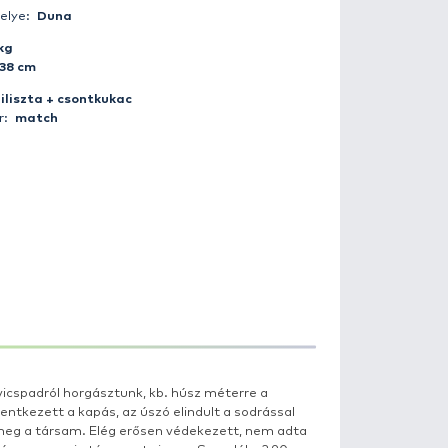
Fogás ideje:
2007-10-26 16:00:00
Időjárás:
Felhős
Napszak:
Nappal
Horgász:
balu80
Fogás helye:
Duna
Súly:
1 kg
Hossz:
38 cm
Csali:
giliszta + csontkukac
Módszer:
match