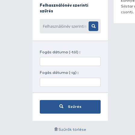
Napszak szerinti szűrés
Időjárás szerinti szűrés
Felhasználónév szerinti
szűrés
Fogás dátuma (-tól) :