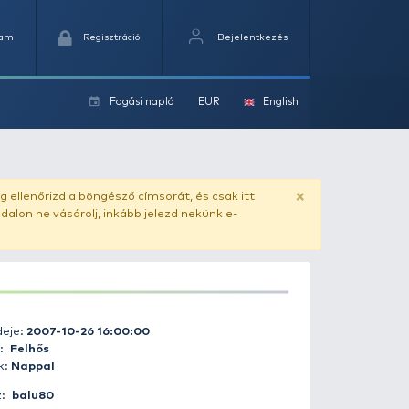
Kedvencek
Kosaram
Regisztráció
Fogási na
ok
ado.hu
. Vásárlás előtt mindig ellenőrizd a böngésző címs
yel csaló másolat - ilyen oldalon ne vásárolj, inkább jel