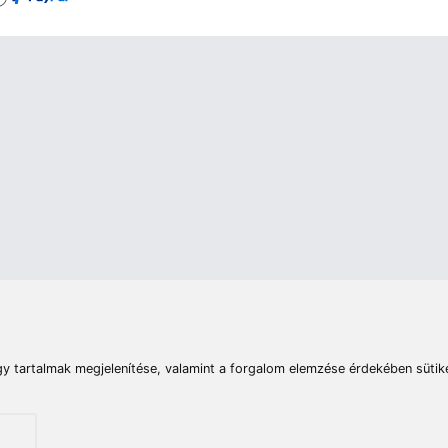
rások
Vizek
Termékösszehasonlít
Telefon:
E-mail:
+36 20 945 7758
pult@haldorado.hu
máció
ÁSZF
Adatkezelési tájékoztató
Impresszum
Akadá
© 2026 Haldorado.hu