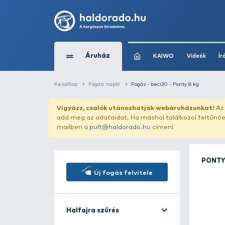
Áruház
KAIWO
Kezdőlap
Fogási napló
Fogás - beci30 - Po
Vigyázz, csalók utánozhatják webár
add meg az adataidat. Ha máshol találk
mailben a
pult@haldorado.hu
címen!
Új fogás felvitele