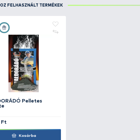
RÉSZLETEK
Felhős, szeles időben sikerült fognom ezt a ponty
FOGÁSHOZ FELHASZNÁLT TERMÉKEK
+20
Ft