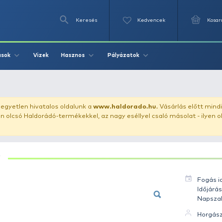
Keresés
Videók
Vizek
Írások
Hasznos
Pályázat
nty 8 kg
uházunkat!
Az egyetlen hivatalos oldalunk a
www.haldor
ozol feltűnően olcsó Haldorádó-termékekkel, az nagy eséll
PONTY