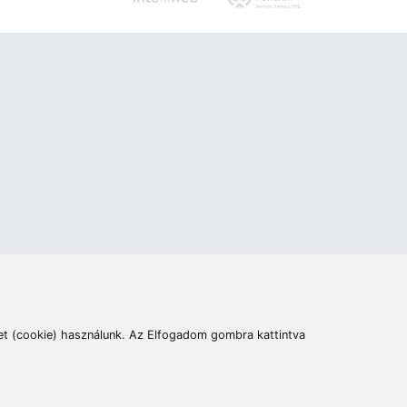
ás
Cím:
6400 Kiskunhalas, Széchenyi út 49.
lymentesítési nyilatkozat
Elállás