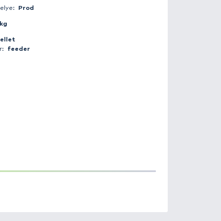
Fogás ideje:
2019-02-21 20:32:00
Időjárás:
Felhős
Napszak:
Nappal
Horgász:
beci30
Fogás helye:
Prod
Súly:
8 kg
Csali:
pellet
Módszer:
feeder