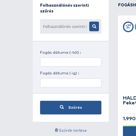
Napszak szerinti szűrés
Időjárás szerinti szűrés
Felhasználónév szerinti
szűrés
Fogás dátuma (-tól) :