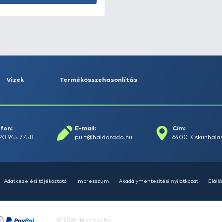
HALDORÁDÓ Pelletes
Fekete
1.990 Ft
Kosárba