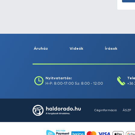
Fogás dátuma (-ig) :
Szűrés
Szűrők törlése