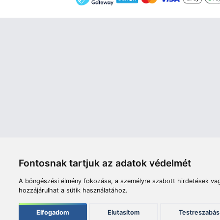
Áruház
Videók
Í
Nyitvatartás:
H-P: 8:00-17:00
Sz: 8:00 - 12:00
Céginfor