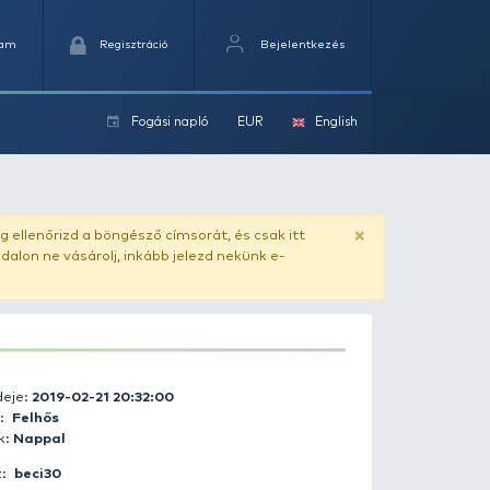
Kedvencek
Kosaram
Regisztráció
Fogási na
ok
ado.hu
. Vásárlás előtt mindig ellenőrizd a böngésző címs
yel csaló másolat - ilyen oldalon ne vásárolj, inkább jel