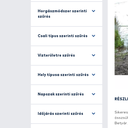
Halfajra szűrés
Horgászmódszer szerinti
szűrés
Csali típus szerinti szűrés
Vizterületre szűrés
Hely típusa szerinti szűrés