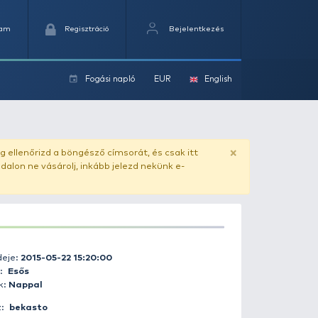
Kedvencek
Kosaram
Regisztráció
Fogási na
ok
ado.hu
. Vásárlás előtt mindig ellenőrizd a böngésző címs
yel csaló másolat - ilyen oldalon ne vásárolj, inkább jel