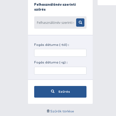
Napszak szerinti szűrés
Időjárás szerinti szűrés
Felhasználónév szerinti
szűrés
Fogás dátuma (-tól) :