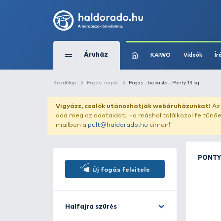
Áruház
KAIWO
Kezdőlap
Fogási napló
Fogás - bekasto - P
Vigyázz, csalók utánozhatják webár
add meg az adataidat. Ha máshol találk
mailben a
pult@haldorado.hu
címen!
Új fogás felvitele