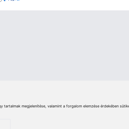
rások
Vizek
Termékösszehasonlít
Telefon:
E-mail:
+36 20 945 7758
pult@haldorado.hu
máció
ÁSZF
Adatkezelési tájékoztató
Impresszum
Akadá
© 2026 Haldorado.hu