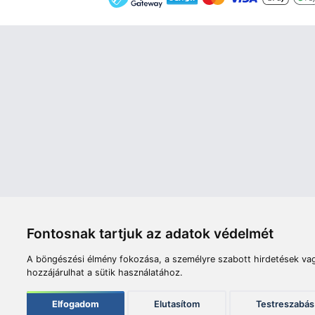
Áruház
Videók
Í
Nyitvatartás:
H-P: 8:00-17:00
Sz: 8:00 - 12:00
Céginfor