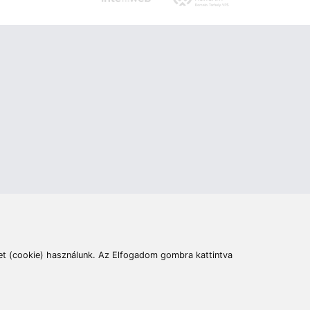
ás
Cím:
6400 Kiskunhalas, Széchenyi út 49.
lymentesítési nyilatkozat
Elállás