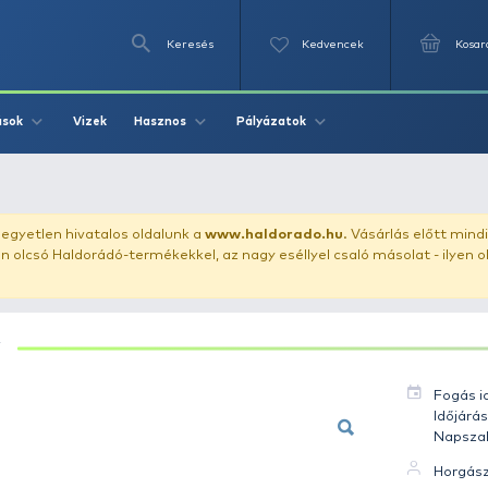
Keresés
Videók
Vizek
Írások
Hasznos
Pályázat
onty 13 kg
uházunkat!
Az egyetlen hivatalos oldalunk a
www.haldor
ozol feltűnően olcsó Haldorádó-termékekkel, az nagy eséll
PONTY