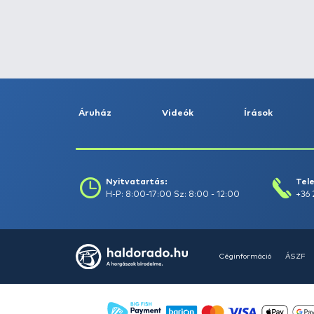
Fogás dátuma (-ig) :
Szűrés
Szűrők törlése