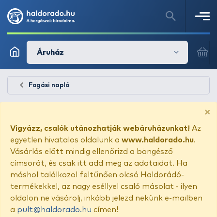
Áruház
Fogási napló
×
Vigyázz, csalók utánozhatják webáruházunkat!
Az
egyetlen hivatalos oldalunk a
www.haldorado.hu
.
Vásárlás előtt mindig ellenőrizd a böngésző
címsorát, és csak itt add meg az adataidat. Ha
máshol találkozol feltűnően olcsó Haldorádó-
termékekkel, az nagy eséllyel csaló másolat - ilyen
oldalon ne vásárolj, inkább jelezd nekünk e-mailben
a
pult@haldorado.hu
címen!