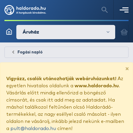
Áruház
Fogási napló
×
Vigyázz, csalók utánozhatják webáruházunkat!
Az
egyetlen hivatalos oldalunk a
www.haldorado.hu
.
Vásárlás előtt mindig ellenőrizd a böngésző
címsorát, és csak itt add meg az adataidat. Ha
máshol találkozol feltűnően olcsó Haldorádó-
termékekkel, az nagy eséllyel csaló másolat - ilyen
oldalon ne vásárolj, inkább jelezd nekünk e-mailben
a
pult@haldorado.hu
címen!