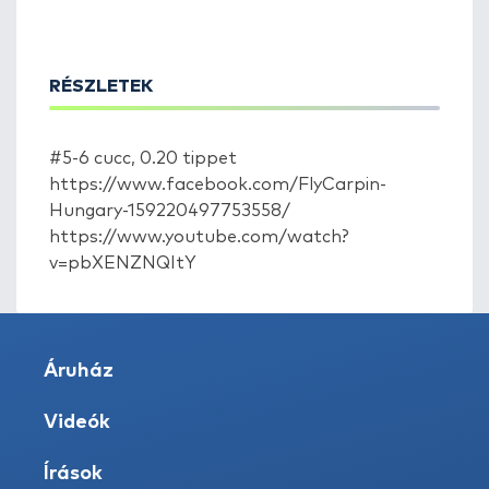
RÉSZLETEK
#5-6 cucc, 0.20 tippet
https://www.facebook.com/FlyCarpin-
Hungary-159220497753558/
https://www.youtube.com/watch?
v=pbXENZNQItY
Áruház
Videók
Írások