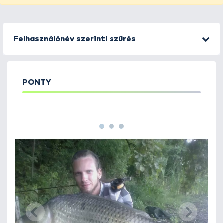
Felhasználónév szerinti szűrés
PONTY
1
2
3