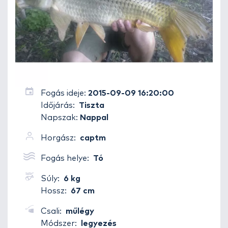
Fogás ideje:
2015-09-09 16:20:00
Időjárás:
Tiszta
Napszak:
Nappal
Horgász:
captm
Fogás helye:
Tó
Súly:
6 kg
Hossz:
67 cm
Csali:
műlégy
Módszer:
legyezés