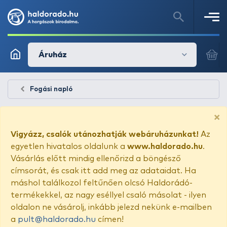
Áruház
Fogási napló
×
Vigyázz, csalók utánozhatják webáruházunkat!
Az
egyetlen hivatalos oldalunk a
www.haldorado.hu
.
Vásárlás előtt mindig ellenőrizd a böngésző
címsorát, és csak itt add meg az adataidat. Ha
máshol találkozol feltűnően olcsó Haldorádó-
termékekkel, az nagy eséllyel csaló másolat - ilyen
oldalon ne vásárolj, inkább jelezd nekünk e-mailben
a
pult@haldorado.hu
címen!