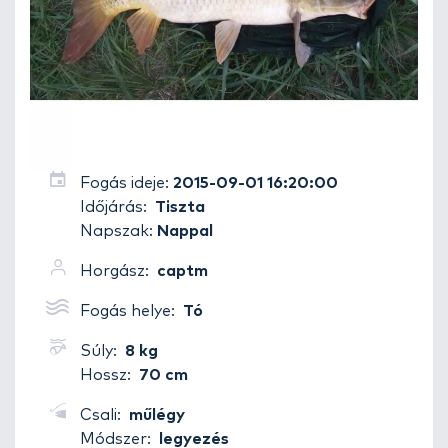
Fogás ideje:
2015-09-01 16:20:00
Időjárás:
Tiszta
Napszak:
Nappal
Horgász:
captm
Fogás helye:
Tó
Súly:
8 kg
Hossz:
70 cm
Csali:
műlégy
Módszer:
legyezés