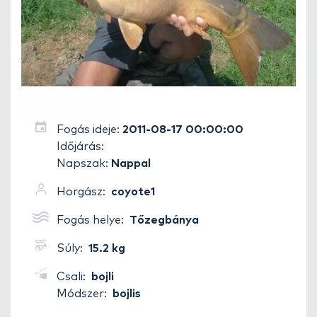
Fogás ideje:
2011-08-17 00:00:00
Időjárás:
Napszak:
Nappal
Horgász:
coyote1
Fogás helye:
Tőzegbánya
Súly:
15.2 kg
Csali:
bojli
Módszer:
bojlis