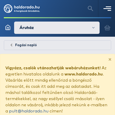
Áruház
Fogási napló
×
Vigyázz, csalók utánozhatják webáruházunkat!
Az
egyetlen hivatalos oldalunk a
www.haldorado.hu
.
Vásárlás előtt mindig ellenőrizd a böngésző
címsorát, és csak itt add meg az adataidat. Ha
máshol találkozol feltűnően olcsó Haldorádó-
termékekkel, az nagy eséllyel csaló másolat - ilyen
oldalon ne vásárolj, inkább jelezd nekünk e-mailben
a
pult@haldorado.hu
címen!