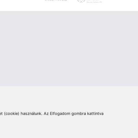
ás
Cím:
6400 Kiskunhalas, Széchenyi út 49.
lymentesítési nyilatkozat
Elállás