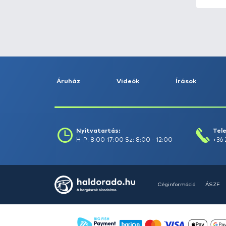
Fogás dátuma (-ig) :
Szűrés
Szűrők törlése