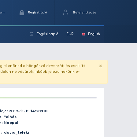
Kedvencek
Kosaram
Regisztráció
Fogási na
ok
ado.hu
. Vásárlás előtt mindig ellenőrizd a böngésző címs
yel csaló másolat - ilyen oldalon ne vásárolj, inkább jel