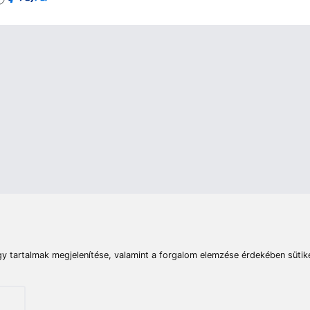
rások
Vizek
Termékösszehasonlít
Telefon:
E-mail:
+36 20 945 7758
pult@haldorado.hu
máció
ÁSZF
Adatkezelési tájékoztató
Impresszum
Akadá
© 2026 Haldorado.hu