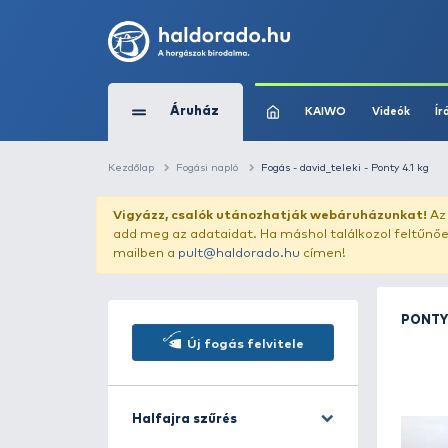
Áruház
KAIWO
Kezdőlap
Fogási napló
Fogás - david_teleki
Vigyázz, csalók utánozhatják webár
add meg az adataidat. Ha máshol találk
mailben a
pult@haldorado.hu
címen!
Új fogás felvitele