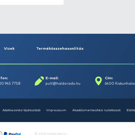
HALDORÁDÓ Fagyos Ponty
1.990 Ft
Kosárba