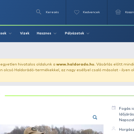
Keresés
Videók
Vizek
Írások
Hasznos
Pályázat
 - Ponty 4.1 kg
uházunkat!
Az egyetlen hivatalos oldalunk a
www.haldor
ozol feltűnően olcsó Haldorádó-termékekkel, az nagy eséll
PONTY