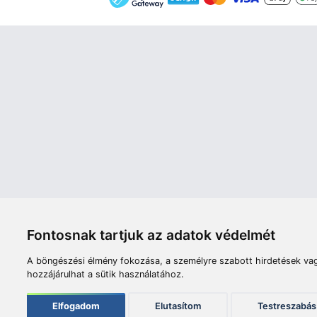
Áruház
Videók
Í
Nyitvatartás:
H-P: 8:00-17:00
Sz: 8:00 - 12:00
Céginfor