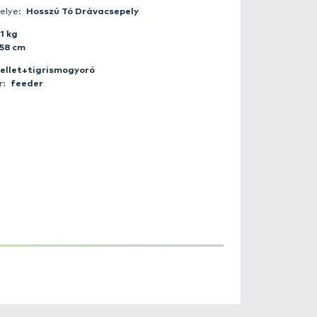
Fogás ideje:
2019-11-15 14:28:00
Időjárás:
Felhős
Napszak:
Nappal
Horgász:
david_teleki
Fogás helye:
Hosszú Tó Drávacsep
Súly:
4.1 kg
Hossz:
58 cm
Csali:
pellet+tigrismogyoró
Módszer:
feeder