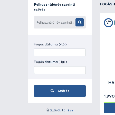
Napszak szerinti szűrés
Időjárás szerinti szűrés
Felhasználónév szerinti
szűrés
Fogás dátuma (-tól) :