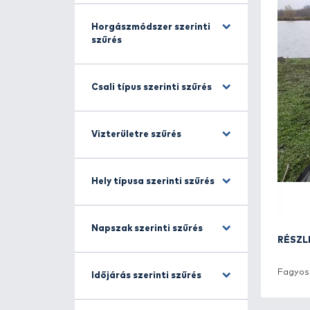
Halfajra szűrés
Horgászmódszer szerinti
szűrés
Csali típus szerinti szűrés
Vizterületre szűrés
Hely típusa szerinti szűrés