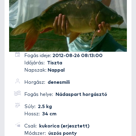
Fogás ideje:
2012-08-26 08:13:00
Időjárás:
Tiszta
Napszak:
Nappal
Horgász:
denesmili
Fogás helye:
Nádaspart horgásztó
Súly:
2.5 kg
Hossz:
34 cm
Csali:
kukorica (erjesztett)
Módszer:
úszós ponty