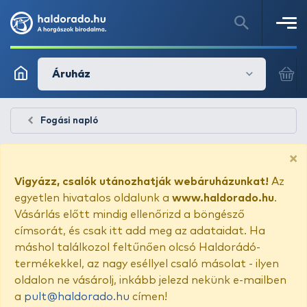
Áruház
Fogási napló
×
Vigyázz, csalók utánozhatják webáruházunkat!
Az
egyetlen hivatalos oldalunk a
www.haldorado.hu
.
Vásárlás előtt mindig ellenőrizd a böngésző
címsorát, és csak itt add meg az adataidat. Ha
máshol találkozol feltűnően olcsó Haldorádó-
termékekkel, az nagy eséllyel csaló másolat - ilyen
oldalon ne vásárolj, inkább jelezd nekünk e-mailben
a
pult@haldorado.hu
címen!