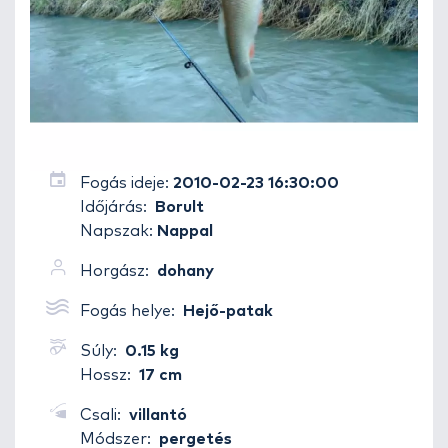
Fogás ideje:
2010-02-23 16:30:00
Időjárás:
Borult
Napszak:
Nappal
Horgász:
dohany
Fogás helye:
Hejő-patak
Súly:
0.15 kg
Hossz:
17 cm
Csali:
villantó
Módszer:
pergetés