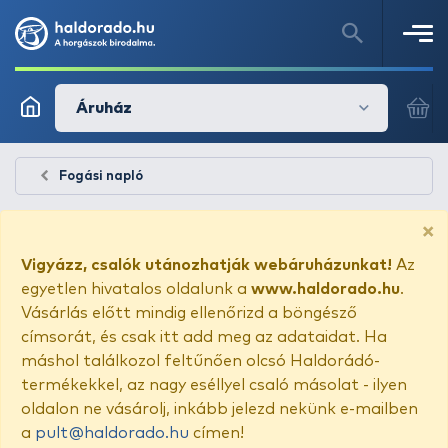
Áruház
Fogási napló
×
Vigyázz, csalók utánozhatják webáruházunkat!
Az
egyetlen hivatalos oldalunk a
www.haldorado.hu
.
Vásárlás előtt mindig ellenőrizd a böngésző
címsorát, és csak itt add meg az adataidat. Ha
máshol találkozol feltűnően olcsó Haldorádó-
termékekkel, az nagy eséllyel csaló másolat - ilyen
oldalon ne vásárolj, inkább jelezd nekünk e-mailben
a
pult@haldorado.hu
címen!