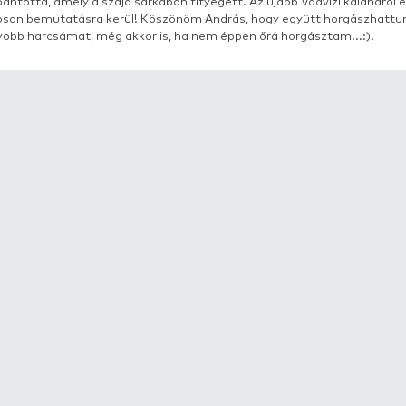
RÉSZLETEK
Az RSD-n horgásztam Doktorits András horgászba
vadvízi pontyok voltak. Azonban egy igazi megle
követően, nagy meglepetésünkre ez a harcsa dugta
felszippantotta, amely a szája sarkában fityegett. 
hamarosan bemutatásra kerül! Köszönöm András,
legnagyobb harcsámat, még akkor is, ha nem éppe