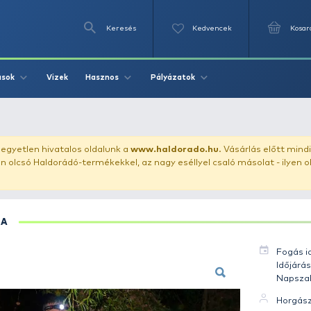
Keresés
Videók
Vizek
Írások
Hasznos
Pályázat
sa 13.38 kg
uházunkat!
Az egyetlen hivatalos oldalunk a
www.haldor
ozol feltűnően olcsó Haldorádó-termékekkel, az nagy eséll
HARCSA