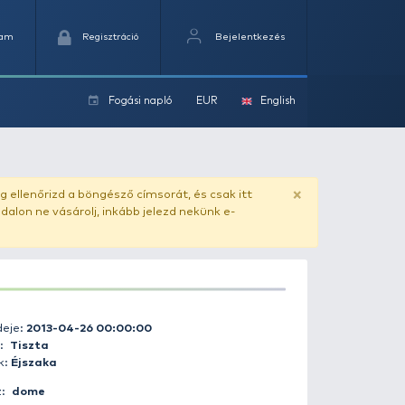
Kedvencek
Kosaram
Regisztráció
Fogási na
ok
ado.hu
. Vásárlás előtt mindig ellenőrizd a böngésző címs
yel csaló másolat - ilyen oldalon ne vásárolj, inkább jel