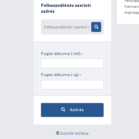
Napszak szerinti szűrés
Időjárás szerinti szűrés
Felhasználónév szerinti
szűrés
Fogás dátuma (-tól) :