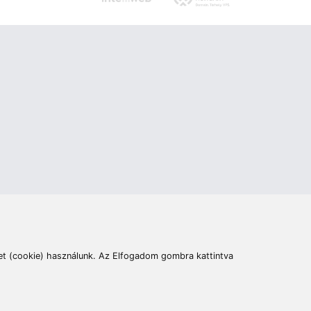
ás
Cím:
6400 Kiskunhalas, Széchenyi út 49.
lymentesítési nyilatkozat
Elállás