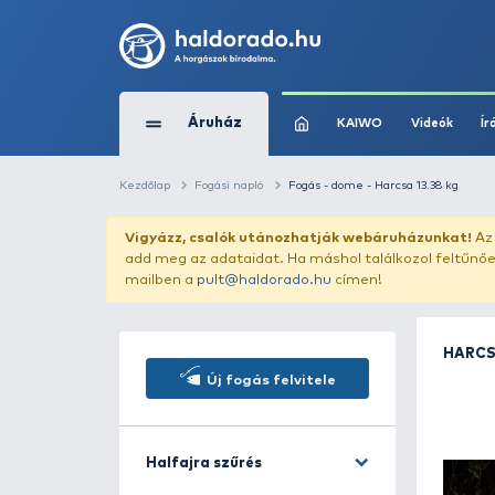
Áruház
KAIWO
Kezdőlap
Fogási napló
Fogás - dome - Harc
Vigyázz, csalók utánozhatják webár
add meg az adataidat. Ha máshol találk
mailben a
pult@haldorado.hu
címen!
Új fogás felvitele