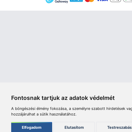
Áruház
Videók
Í
Nyitvatartás:
H-P: 8:00-17:00
Sz: 8:00 - 12:00
Céginfor