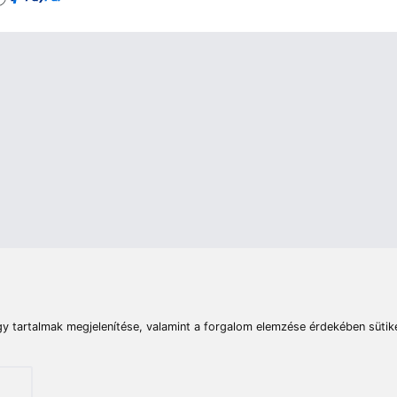
rások
Vizek
Termékösszehasonlít
Telefon:
E-mail:
+36 20 945 7758
pult@haldorado.hu
máció
ÁSZF
Adatkezelési tájékoztató
Impresszum
Akadá
© 2026 Haldorado.hu