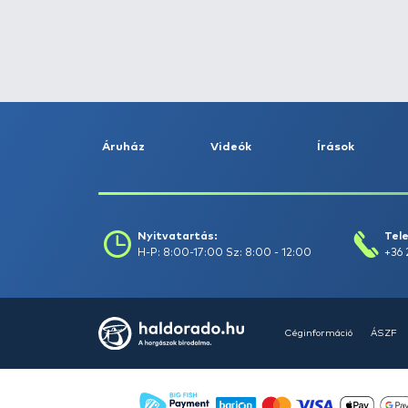
Fogás dátuma (-ig) :
Szűrés
Szűrők törlése