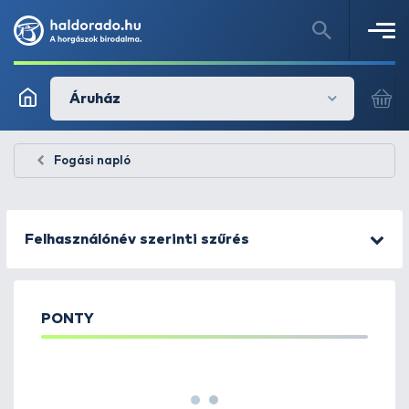
Áruház
Fogási napló
Felhasználónév szerinti szűrés
PONTY
1
2