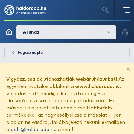
Áruház
Fogási napló
×
Vigyázz, csalók utánozhatják webáruházunkat!
Az
egyetlen hivatalos oldalunk a
www.haldorado.hu
.
Vásárlás előtt mindig ellenőrizd a böngésző
címsorát, és csak itt add meg az adataidat. Ha
máshol találkozol feltűnően olcsó Haldorádó-
termékekkel, az nagy eséllyel csaló másolat - ilyen
oldalon ne vásárolj, inkább jelezd nekünk e-mailben
a
pult@haldorado.hu
címen!