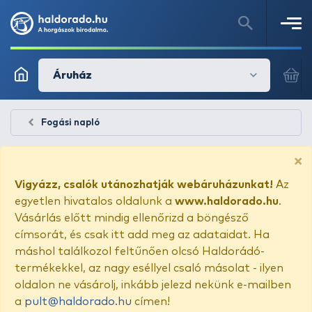
Áruház
Fogási napló
×
Vigyázz, csalók utánozhatják webáruházunkat!
Az
egyetlen hivatalos oldalunk a
www.haldorado.hu
.
Vásárlás előtt mindig ellenőrizd a böngésző
címsorát, és csak itt add meg az adataidat. Ha
máshol találkozol feltűnően olcsó Haldorádó-
termékekkel, az nagy eséllyel csaló másolat - ilyen
oldalon ne vásárolj, inkább jelezd nekünk e-mailben
a
pult@haldorado.hu
címen!