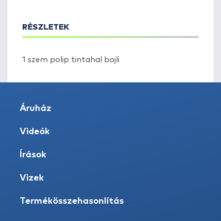
RÉSZLETEK
1 szem polip tintahal bojli
Áruház
Videók
Írások
Vizek
Termékösszehasonlítás