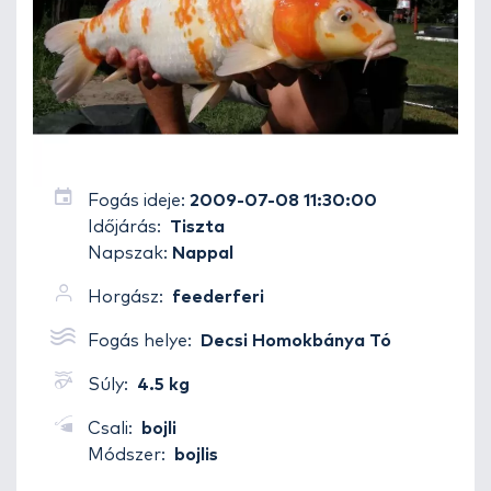
Fogás ideje:
2009-07-08 11:30:00
Időjárás:
Tiszta
Napszak:
Nappal
Horgász:
feederferi
Fogás helye:
Decsi Homokbánya Tó
Súly:
4.5 kg
Csali:
bojli
Módszer:
bojlis