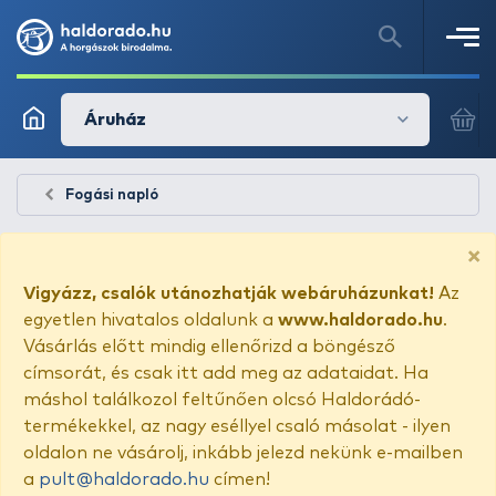
Áruház
Fogási napló
×
Vigyázz, csalók utánozhatják webáruházunkat!
Az
egyetlen hivatalos oldalunk a
www.haldorado.hu
.
Vásárlás előtt mindig ellenőrizd a böngésző
címsorát, és csak itt add meg az adataidat. Ha
máshol találkozol feltűnően olcsó Haldorádó-
termékekkel, az nagy eséllyel csaló másolat - ilyen
oldalon ne vásárolj, inkább jelezd nekünk e-mailben
a
pult@haldorado.hu
címen!