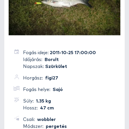
Fogás ideje:
2011-10-25 17:00:00
Időjárás:
Borult
Napszak:
Szürkület
Horgász:
figi27
Fogás helye:
Sajó
Súly:
1.35 kg
Hossz:
47 cm
Csali:
wobbler
Módszer:
pergetés