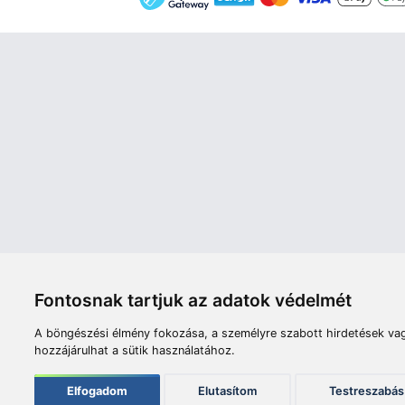
Áruház
Videók
Í
Nyitvatartás:
H-P: 8:00-17:00
Sz: 8:00 - 12:00
Céginfor