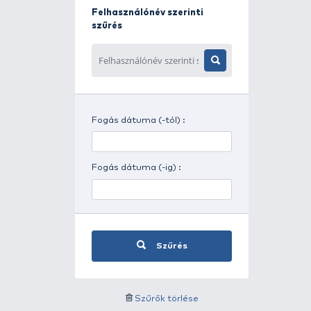
Napszak szerinti szűrés
Időjárás szerinti szűrés
Felhasználónév szerinti
szűrés
Fogás dátuma (-tól) :