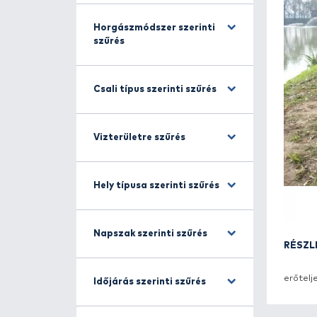
Halfajra szűrés
Horgászmódszer szerinti
szűrés
Csali típus szerinti szűrés
Vizterületre szűrés
Hely típusa szerinti szűrés