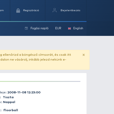
Kedvencek
Kosaram
Regisztráció
Fogási na
ok
ado.hu
. Vásárlás előtt mindig ellenőrizd a böngésző címs
yel csaló másolat - ilyen oldalon ne vásárolj, inkább jel