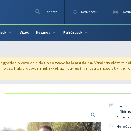
Keresés
Videók
Vizek
Írások
Hasznos
Pályázat
Ponty 3.7 kg
uházunkat!
Az egyetlen hivatalos oldalunk a
www.haldor
ozol feltűnően olcsó Haldorádó-termékekkel, az nagy eséll
PONTY