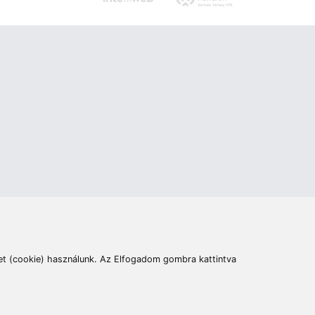
ás
Cím:
6400 Kiskunhalas, Széchenyi út 49.
lymentesítési nyilatkozat
Elállás