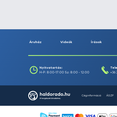
Fogás dátuma (-ig) :
Szűrés
Szűrők törlése