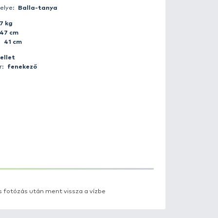
Fogás ideje:
2008-11-08 12:23:00
Időjárás:
Tiszta
Napszak:
Nappal
Horgász:
floorball
Fogás helye:
Balla-tanya
Súly:
3.7 kg
Hossz:
47 cm
Kerület:
41 cm
Csali:
pellet
Módszer:
fenekező