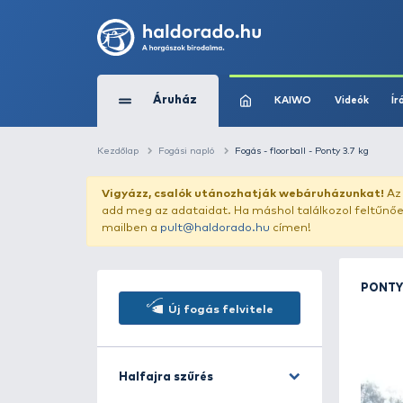
Áruház
KAIWO
Kezdőlap
Fogási napló
Fogás - floorball - 
Vigyázz, csalók utánozhatják webár
add meg az adataidat. Ha máshol találk
mailben a
pult@haldorado.hu
címen!
Új fogás felvitele