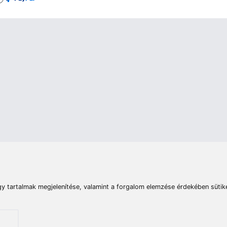
rások
Vizek
Termékösszehasonlít
Telefon:
E-mail:
+36 20 945 7758
pult@haldorado.hu
máció
ÁSZF
Adatkezelési tájékoztató
Impresszum
Akadá
© 2026 Haldorado.hu