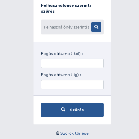
Napszak szerinti szűrés
Időjárás szerinti szűrés
Felhasználónév szerinti
szűrés
Fogás dátuma (-tól) :