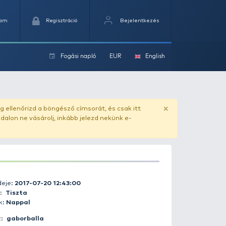
Kedvencek
Kosaram
Regisztráció
Fogási na
ok
ado.hu
. Vásárlás előtt mindig ellenőrizd a böngésző címs
yel csaló másolat - ilyen oldalon ne vásárolj, inkább jel