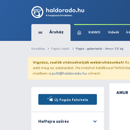
Áruház
KAIWO
Kezdőlap
Fogási napló
Fogás - gaborballa 
Vigyázz, csalók utánozhatják webár
add meg az adataidat. Ha máshol találk
mailben a
pult@haldorado.hu
címen!
Új fogás felvitele