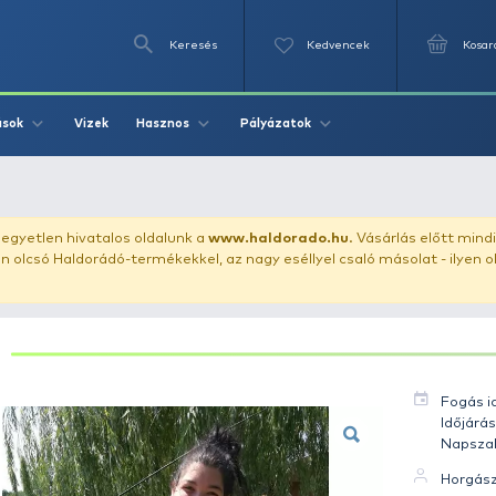
Keresés
Videók
Vizek
Írások
Hasznos
Pályázat
- Amur 3.5 kg
uházunkat!
Az egyetlen hivatalos oldalunk a
www.haldor
ozol feltűnően olcsó Haldorádó-termékekkel, az nagy eséll
AMUR