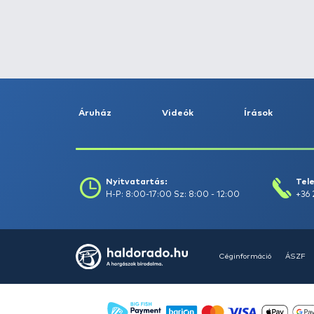
Fogás dátuma (-ig) :
Szűrés
Szűrők törlése