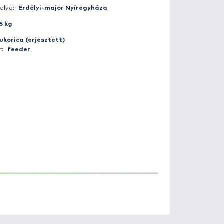
Fogás ideje:
2017-07-20 12:43:00
Időjárás:
Tiszta
Napszak:
Nappal
Horgász:
gaborballa
Fogás helye:
Erdélyi-major Nyíreg
Súly:
3.5 kg
Csali:
kukorica (erjesztett)
Módszer:
feeder