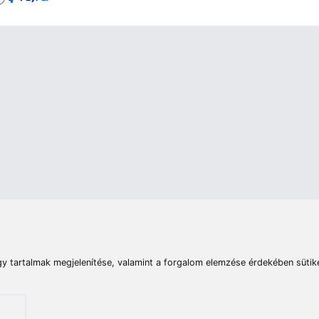
rások
Vizek
Termékösszehasonlít
Telefon:
E-mail:
+36 20 945 7758
pult@haldorado.hu
máció
ÁSZF
Adatkezelési tájékoztató
Impresszum
Akadá
© 2026 Haldorado.hu