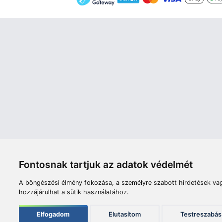
Áruház
Videók
Í
Nyitvatartás:
H-P: 8:00-17:00
Sz: 8:00 - 12:00
Céginfor