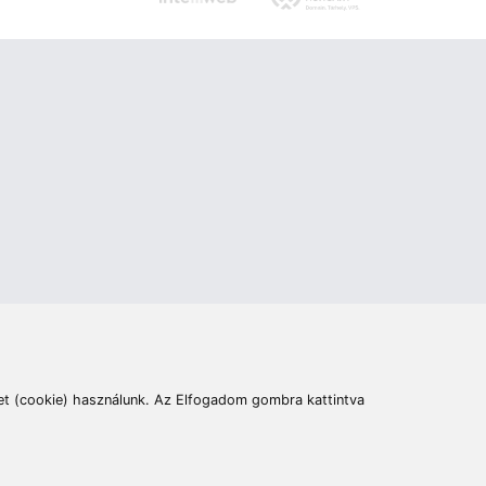
ás
Cím:
6400 Kiskunhalas, Széchenyi út 49.
lymentesítési nyilatkozat
Elállás