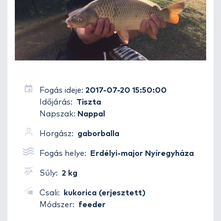
Fogás ideje:
2017-07-20 15:50:00
Időjárás:
Tiszta
Napszak:
Nappal
Horgász:
gaborballa
Fogás helye:
Erdélyi-major Nyíregyháza
Súly:
2 kg
Csali:
kukorica (erjesztett)
Módszer:
feeder