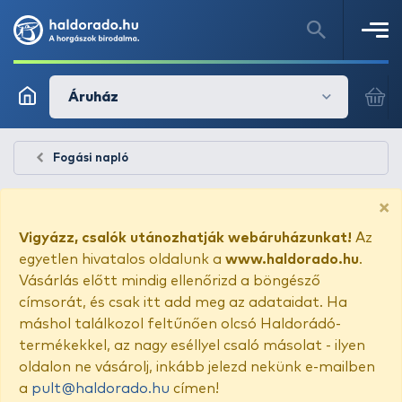
Áruház
Fogási napló
×
Vigyázz, csalók utánozhatják webáruházunkat!
Az
egyetlen hivatalos oldalunk a
www.haldorado.hu
.
Vásárlás előtt mindig ellenőrizd a böngésző
címsorát, és csak itt add meg az adataidat. Ha
máshol találkozol feltűnően olcsó Haldorádó-
termékekkel, az nagy eséllyel csaló másolat - ilyen
oldalon ne vásárolj, inkább jelezd nekünk e-mailben
a
pult@haldorado.hu
címen!