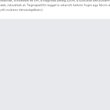
RÉSZLETEK
Reggel 7 balint csíptem el meg egy kis süllőt, ett
kis süllőt, ez a kettő pedig töredelmesen bevall
látó, tékozló emberek eszik meg. Nem tömöm a fa
piszkálódásnak, a kisebbik 44 cm, a nagyobb pedi
ha tévedek, nézzétek el. Tegnapelőtt reggel is sik
bicskanyél csukesz társaságában:)