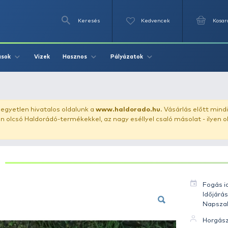
Keresés
Videók
Vizek
Írások
Hasznos
Pályázat
in 3 kg
uházunkat!
Az egyetlen hivatalos oldalunk a
www.haldor
ozol feltűnően olcsó Haldorádó-termékekkel, az nagy eséll
BALIN