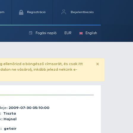
Kedvencek
Kosaram
Regisztráció
Fogási na
ok
ado.hu
. Vásárlás előtt mindig ellenőrizd a böngésző címs
yel csaló másolat - ilyen oldalon ne vásárolj, inkább jel