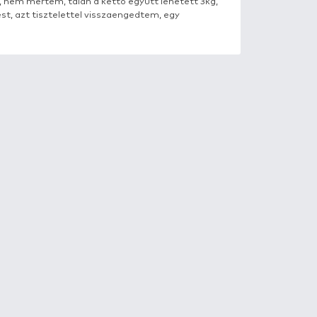
ék a wobblert, mintha muszáj lett volna:) 5 kisebb balint
om, halászlébe kerül. Nem gondolnám, hogy a halat csak a
gyasztót, annyi megy a konyhára, amennyi elfogy. Elejé
g 52cm, a súlyukat becsültem, nem mértem, talán a kettő 
erült tarkón fogni egy 56cm-est, azt tisztelettel visszae