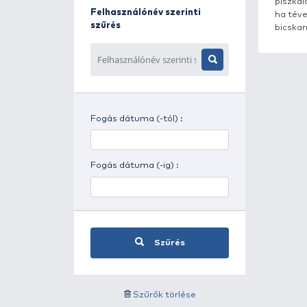
Napszak szerinti szűrés
Időjárás szerinti szűrés
Felhasználónév szerinti
szűrés
Fogás dátuma (-tól) :