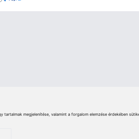
rások
Vizek
Termékösszehasonlít
Telefon:
E-mail:
+36 20 945 7758
pult@haldorado.hu
máció
ÁSZF
Adatkezelési tájékoztató
Impresszum
Akadá
© 2026 Haldorado.hu