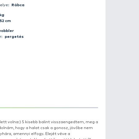
Fogás ideje:
2009-07-30 05:10:00
Időjárás:
Tiszta
Napszak:
Hajnal
Horgász:
getair
Fogás helye:
Rábca
Súly:
3 kg
Hossz:
52 cm
Csali:
wobbler
Módszer:
pergetés