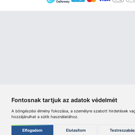
Áruház
Videók
Í
Nyitvatartás:
H-P: 8:00-17:00
Sz: 8:00 - 12:00
Céginfor