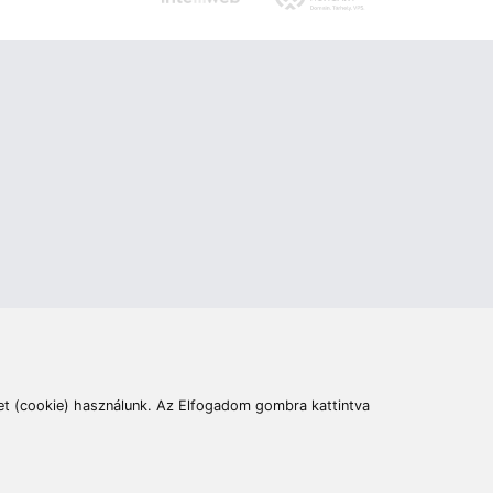
ás
Cím:
6400 Kiskunhalas, Széchenyi út 49.
lymentesítési nyilatkozat
Elállás