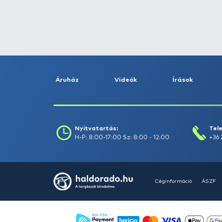
Fogás dátuma (-ig) :
Szűrés
Szűrők törlése