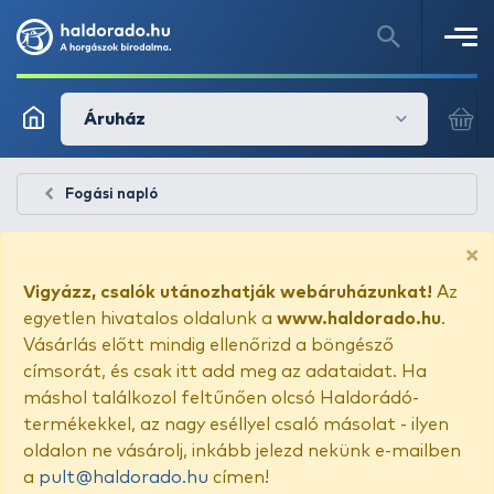
Áruház
Fogási napló
×
Vigyázz, csalók utánozhatják webáruházunkat!
Az
egyetlen hivatalos oldalunk a
www.haldorado.hu
.
Vásárlás előtt mindig ellenőrizd a böngésző
címsorát, és csak itt add meg az adataidat. Ha
máshol találkozol feltűnően olcsó Haldorádó-
termékekkel, az nagy eséllyel csaló másolat - ilyen
oldalon ne vásárolj, inkább jelezd nekünk e-mailben
a
pult@haldorado.hu
címen!