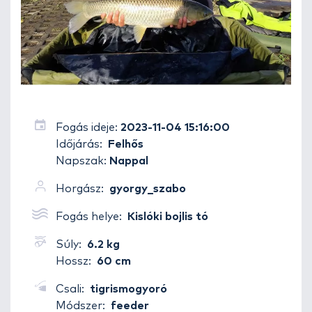
Fogás ideje:
2023-11-04 15:16:00
Időjárás:
Felhős
Napszak:
Nappal
Horgász:
gyorgy_szabo
Fogás helye:
Kislóki bojlis tó
Súly:
6.2 kg
Hossz:
60 cm
Csali:
tigrismogyoró
Módszer:
feeder