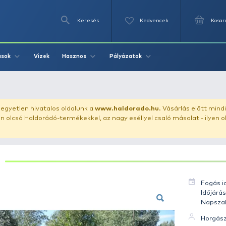
Keresés
Videók
Vizek
Írások
Hasznos
Pályázat
 Amur 18.7 kg
uházunkat!
Az egyetlen hivatalos oldalunk a
www.haldor
ozol feltűnően olcsó Haldorádó-termékekkel, az nagy eséll
AMUR