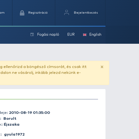
Kedvencek
Kosaram
Regisztráció
Fogási na
ok
ado.hu
. Vásárlás előtt mindig ellenőrizd a böngésző címs
yel csaló másolat - ilyen oldalon ne vásárolj, inkább jel