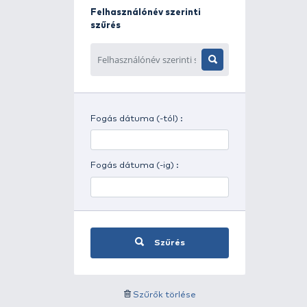
Napszak szerinti szűrés
Időjárás szerinti szűrés
Felhasználónév szerinti
szűrés
Fogás dátuma (-tól) :