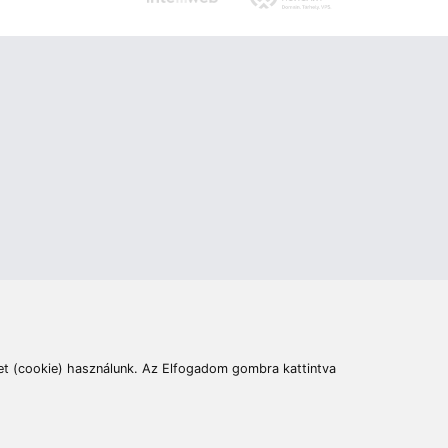
ás
Cím:
6400 Kiskunhalas, Széchenyi út 49.
lymentesítési nyilatkozat
Elállás