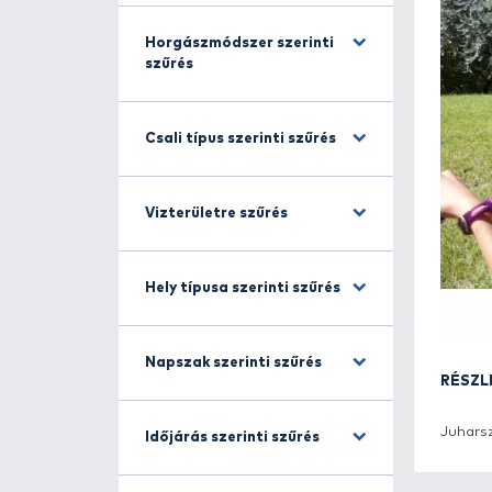
Halfajra szűrés
Horgászmódszer szerinti
szűrés
Csali típus szerinti szűrés
Vizterületre szűrés
Hely típusa szerinti szűrés