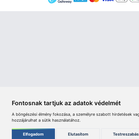
Áruház
Videók
Í
Nyitvatartás:
H-P: 8:00-17:00
Sz: 8:00 - 12:00
Céginfor