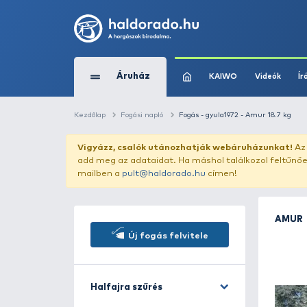
Áruház
KAIWO
Kezdőlap
Fogási napló
Fogás - gyula1972 -
Vigyázz, csalók utánozhatják webár
add meg az adataidat. Ha máshol találk
mailben a
pult@haldorado.hu
címen!
Új fogás felvitele