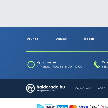
Fogás dátuma (-ig) :
Szűrés
Szűrők törlése