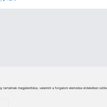
rások
Vizek
Termékösszehasonlít
Telefon:
E-mail:
+36 20 945 7758
pult@haldorado.hu
máció
ÁSZF
Adatkezelési tájékoztató
Impresszum
Akadá
© 2026 Haldorado.hu