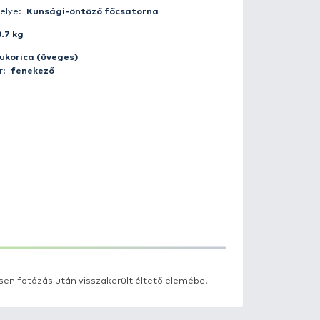
Fogás ideje:
2010-08-19 01:35:00
Időjárás:
Borult
Napszak:
Éjszaka
Horgász:
gyula1972
Fogás helye:
Kunsági-öntöző főcs
Súly:
18.7 kg
Csali:
kukorica (üveges)
Módszer:
fenekező