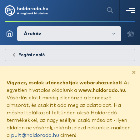
Áruház
Fogási napló
×
Vigyázz, csalók utánozhatják webáruházunkat!
Az
egyetlen hivatalos oldalunk a
www.haldorado.hu
.
Vásárlás előtt mindig ellenőrizd a böngésző
címsorát, és csak itt add meg az adataidat. Ha
máshol találkozol feltűnően olcsó Haldorádó-
termékekkel, az nagy eséllyel csaló másolat - ilyen
oldalon ne vásárolj, inkább jelezd nekünk e-mailben
a
pult@haldorado.hu
címen!