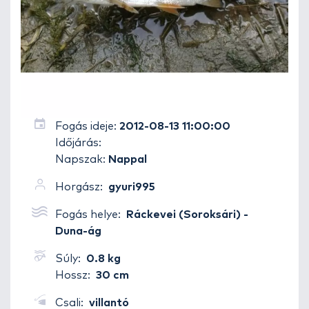
Fogás ideje:
2012-08-13 11:00:00
Időjárás:
Napszak:
Nappal
Horgász:
gyuri995
Fogás helye:
Ráckevei (Soroksári) -
Duna-ág
Súly:
0.8 kg
Hossz:
30 cm
Csali:
villantó