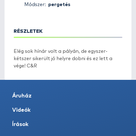
Módszer:
pergetés
RÉSZLETEK
Elég sok hínár volt a pályán, de egyszer-
kétszer sikerült jó helyre dobni és ez lett a
vége! C&R
Áruház
Videók
Írások