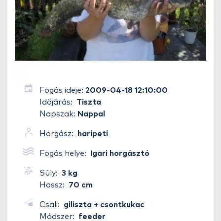
Fogás ideje:
2009-04-18 12:10:00
Időjárás:
Tiszta
Napszak:
Nappal
Horgász:
haripeti
Fogás helye:
Igari horgásztó
Súly:
3 kg
Hossz:
70 cm
Csali:
giliszta + csontkukac
Módszer:
feeder