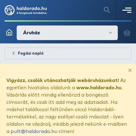
Áruház
Fogási napló
×
Vigyázz, csalók utánozhatják webáruházunkat!
Az
egyetlen hivatalos oldalunk a
www.haldorado.hu
.
Vásárlás előtt mindig ellenőrizd a böngésző
címsorát, és csak itt add meg az adataidat. Ha
máshol találkozol feltűnően olcsó Haldorádó-
termékekkel, az nagy eséllyel csaló másolat - ilyen
oldalon ne vásárolj, inkább jelezd nekünk e-mailben
a
pult@haldorado.hu
címen!